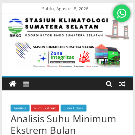
Skip
Sabtu, Agustus 8, 2026
to
content
Stasiun
Klimatologi
Sumatera
Selatan
Analisis
Iklim Ekstrem
Suhu Udara
Koordinator
Analisis Suhu Minimum
BMKG
Sumatera
Ekstrem Bulan
Selatan