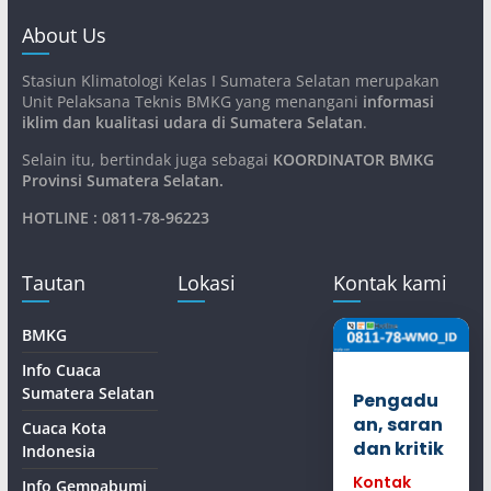
About Us
Stasiun Klimatologi Kelas I Sumatera Selatan merupakan
Unit Pelaksana Teknis BMKG yang menangani
informasi
iklim dan kualitasi udara di Sumatera Selatan
.
Selain itu, bertindak juga sebagai
KOORDINATOR BMKG
Provinsi Sumatera Selatan
.
HOTLINE : 0811-78-96223
Tautan
Lokasi
Kontak kami
BMKG
Info Cuaca
Sumatera Selatan
Pengadu
an, saran
Cuaca Kota
dan kritik
Indonesia
Kontak
Info Gempabumi