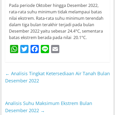
Pada periode Oktober hingga Desember 2022,
rata-rata suhu minimum tidak melampaui batas
nilai ekstrem. Rata-rata suhu minimum terendah
dalam tiga bulan terakhir terjadi pada bulan
Desember 2022 yaitu sebesar 24.4°C, sementara
batas ekstrem berada pada nilai 20.1°C.
W
T
F
Li
E
h
w
a
n
m
at
itt
c
e
ai
s
er
e
l
←
Analisis Tingkat Ketersediaan Air Tanah Bulan
A
b
Desember 2022
p
o
p
o
Analisis Suhu Maksimum Ekstrem Bulan
k
Desember 2022
→