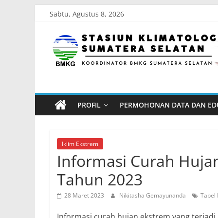
Skip
Sabtu, Agustus 8, 2026
to
Stasiun
content
Klimatologi
Sumatera
PROFIL
PERMOHONAN DATA DAN ED
Selatan
Koordinator
Iklim Ekstrem
BMKG
Informasi Curah Huja
Sumatera
Tahun 2023
Selatan
28 Maret 2023
Nikitasha Gemayunanda
Tabel
Informasi curah hujan ekstrem yang terjadi