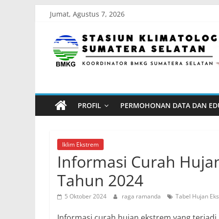
Skip
Jumat, Agustus 7, 2026
to
Stasiun
content
Klimatologi
Sumatera
PROFIL
PERMOHONAN DATA DAN ED
Selatan
Koordinator
Iklim Ekstrem
BMKG
Informasi Curah Huja
Sumatera
Tahun 2024
Selatan
5 Oktober 2024
raga ramanda
Tabel Hujan Ek
Informasi curah hujan ekstrem yang terjad