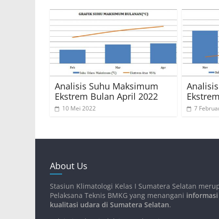
Analisis Suhu Maksimum
Analis
Ekstrem Bulan April 2022
Ekstrem
10 Mei 2022
7 Februa
About Us
Stasiun Klimatologi Kelas I Sumatera Selatan meru
Pelaksana Teknis BMKG yang menangani
informasi
kualitasi udara di Sumatera Selatan
.