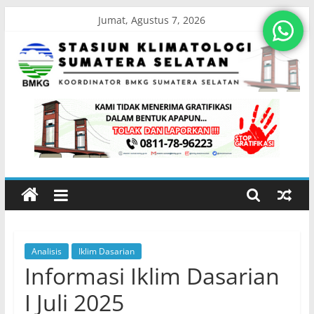
Skip
Jumat, Agustus 7, 2026
to
content
Stasiun
Klimatologi
Sumatera
Selatan
Analisis
Iklim Dasarian
Koordinator
Informasi Iklim Dasarian
BMKG
Sumatera
I Juli 2025
Selatan