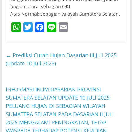
bagian utara, sebagian OKI.
Atas Normal: sebagian wilayah Sumatera Selatan.
W
T
F
Li
E
h
w
a
n
m
at
itt
c
e
ai
s
er
e
l
←
Prediksi Curah Hujan Dasarian III Juli 2025
A
b
(update 10 Juli 2025)
p
o
p
o
INFORMASI IKLIM DASARIAN PROVINSI
k
SUMATERA SELATAN UPDATE 10 JULI 2025;
PELUANG HUJAN DI SEBAGIAN WILAYAH
SUMATERA SELATAN PADA DASARIAN II JULI
2025 MENGALAMI PENINGKATAN, TETAP
WASPADA TERHADAP POTENSI KEJADIAN