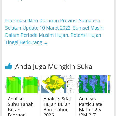
p
o
p
o
Informasi Iklim Dasarian Provinsi Sumatera
k
Selatan Update 10 Maret 2022, Sumsel Masih
Dalam Periode Musim Hujan, Potensi Hujan
Tinggi Berkurang
→
Anda Juga Mungkin Suka
Analisis
Analisis Sifat
Analisis
Suhu Tanah
Hujan Bulan
Particulate
Bulan
April Tahun
Matter 2.5
Februari
2026
(PM 2.5)