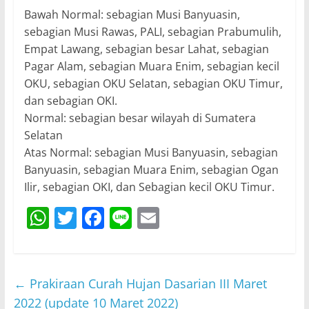
Bawah Normal: sebagian Musi Banyuasin,
sebagian Musi Rawas, PALI, sebagian Prabumulih,
Empat Lawang, sebagian besar Lahat, sebagian
Pagar Alam, sebagian Muara Enim, sebagian kecil
OKU, sebagian OKU Selatan, sebagian OKU Timur,
dan sebagian OKI.
Normal: sebagian besar wilayah di Sumatera
Selatan
Atas Normal: sebagian Musi Banyuasin, sebagian
Banyuasin, sebagian Muara Enim, sebagian Ogan
Ilir, sebagian OKI, dan Sebagian kecil OKU Timur.
W
T
F
Li
E
h
w
a
n
m
at
itt
c
e
ai
s
er
e
l
←
Prakiraan Curah Hujan Dasarian III Maret
A
b
2022 (update 10 Maret 2022)