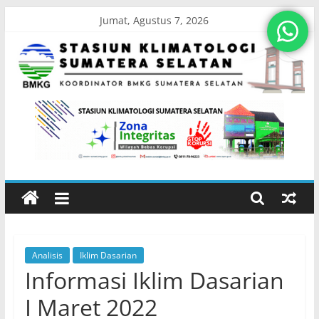
Skip
Jumat, Agustus 7, 2026
to
content
Stasiun
Klimatologi
Sumatera
Selatan
Analisis
Iklim Dasarian
Koordinator
Informasi Iklim Dasarian
BMKG
Sumatera
I Maret 2022
Selatan