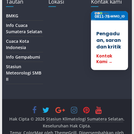
Tautan
Lokasi
Kontak kami
BMKG
Info Cuaca
Sumatera Selatan
Pengadu
an, saran
Cuaca Kota
dan kritik
Indonesia
Kontak
Info Gempabumi
Kami →
Stasiun
Meteorologi SMB
II
Hak Cipta © 2026
Stasiun Klimatologi Sumatera Selatan
.
Keseluruhan Hak Cipta.
Tema:
ColorMag
oleh ThemeGrill. Dipersembahkan oleh