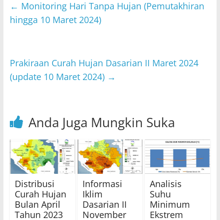
s
er
e
l
←
Monitoring Hari Tanpa Hujan (Pemutakhiran
A
b
hingga 10 Maret 2024)
p
o
p
o
Prakiraan Curah Hujan Dasarian II Maret 2024
k
(update 10 Maret 2024)
→
Anda Juga Mungkin Suka
Distribusi
Informasi
Analisis
Curah Hujan
Iklim
Suhu
Bulan April
Dasarian II
Minimum
Tahun 2023
November
Ekstrem