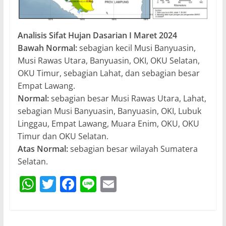
Analisis Sifat Hujan Dasarian I Maret 2024
Bawah Normal:
sebagian kecil Musi Banyuasin,
Musi Rawas Utara, Banyuasin, OKI, OKU Selatan,
OKU Timur, sebagian Lahat, dan sebagian besar
Empat Lawang.
Normal:
sebagian besar Musi Rawas Utara, Lahat,
sebagian Musi Banyuasin, Banyuasin, OKI, Lubuk
Linggau, Empat Lawang, Muara Enim, OKU, OKU
Timur dan OKU Selatan.
Atas Normal:
sebagian besar wilayah Sumatera
Selatan.
W
T
F
Li
E
h
w
a
n
m
at
itt
c
e
ai