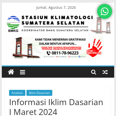
Skip
Jumat, Agustus 7, 2026
to
content
Stasiun
Klimatologi
Sumatera
Selatan
Analisis
Iklim Dasarian
Koordinator
Informasi Iklim Dasarian
BMKG
Sumatera
I Maret 2024
Selatan