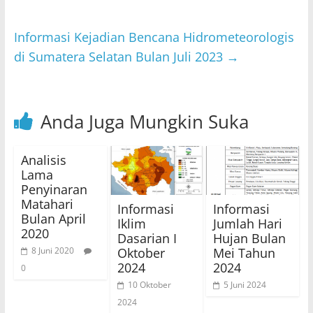
p
o
p
o
Informasi Kejadian Bencana Hidrometeorologis
k
di Sumatera Selatan Bulan Juli 2023
→
Anda Juga Mungkin Suka
Analisis
Lama
Penyinaran
Matahari
Informasi
Informasi
Bulan April
Iklim
Jumlah Hari
2020
Dasarian I
Hujan Bulan
Oktober
Mei Tahun
8 Juni 2020
2024
2024
0
10 Oktober
5 Juni 2024
2024