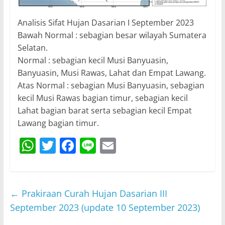
Analisis Sifat Hujan Dasarian I September 2023
Bawah Normal : sebagian besar wilayah Sumatera
Selatan.
Normal : sebagian kecil Musi Banyuasin,
Banyuasin, Musi Rawas, Lahat dan Empat Lawang.
Atas Normal : sebagian Musi Banyuasin, sebagian
kecil Musi Rawas bagian timur, sebagian kecil
Lahat bagian barat serta sebagian kecil Empat
Lawang bagian timur.
W
T
F
Li
E
h
w
a
n
m
at
itt
c
e
ai
s
er
e
l
←
Prakiraan Curah Hujan Dasarian III
A
b
September 2023 (update 10 September 2023)