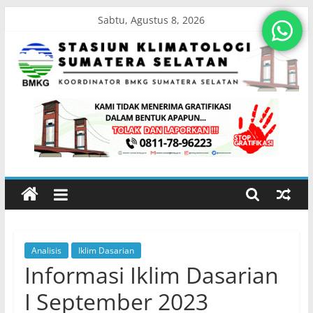
Skip
Sabtu, Agustus 8, 2026
to
content
Stasiun
Klimatologi
Sumatera
Selatan
Analisis
Iklim Dasarian
Koordinator
Informasi Iklim Dasarian
BMKG
Sumatera
I September 2023
Selatan