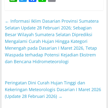
h
w
a
n
m
at
itt
c
e
ai
s
er
e
l
←
Informasi Iklim Dasarian Provinsi Sumatera
A
b
Selatan Update 28 Februari 2026; Sebagian
p
o
Besar Wilayah Sumatera Selatan Diprediksi
Mengalami Curah Hujan Hingga Kategori
p
o
Menengah pada Dasarian I Maret 2026, Tetap
k
Waspada terhadap Potensi Kejadian Ekstrem
dan Bencana Hidrometeorologi
Peringatan Dini Curah Hujan Tinggi dan
Kekeringan Meteorologis Dasarian I Maret 2026
(Update 28 Februari 2026)
→