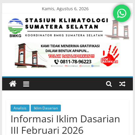
Skip
Kamis, Agustus 6, 2026
to
content
Stasiun
Klimatologi
Sumatera
Selatan
Analisis
Iklim Dasarian
Koordinator
Informasi Iklim Dasarian
BMKG
Sumatera
III Februari 2026
Selatan