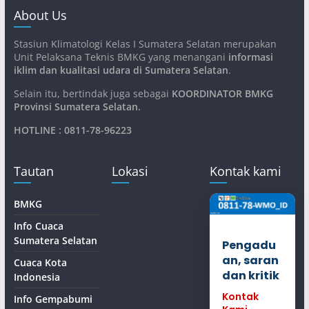
About Us
Stasiun Klimatologi Kelas I Sumatera Selatan merupakan
Unit Pelaksana Teknis BMKG yang menangani
informasi
iklim dan kualitasi udara di Sumatera Selatan
.
Selain itu, bertindak juga sebagai
KOORDINATOR BMKG
Provinsi Sumatera Selatan
.
HOTLINE : 0811-78-96223
Tautan
Lokasi
Kontak kami
BMKG
Info Cuaca
Sumatera Selatan
Pengadu
an, saran
Cuaca Kota
dan kritik
Indonesia
Kontak
Info Gempabumi