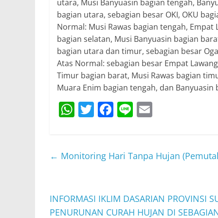
utara, Musi Banyuasin bagian tengah, Banyu
bagian utara, sebagian besar OKI, OKU bag
Normal: Musi Rawas bagian tengah, Empat L
bagian selatan, Musi Banyuasin bagian bara
bagian utara dan timur, sebagian besar Oga
Atas Normal: sebagian besar Empat Lawang,
Timur bagian barat, Musi Rawas bagian timu
Muara Enim bagian tengah, dan Banyuasin b
W
T
F
Li
E
h
w
a
n
m
at
itt
c
e
ai
s
er
e
l
←
Monitoring Hari Tanpa Hujan (Pemutak
A
b
p
o
p
o
INFORMASI IKLIM DASARIAN PROVINSI S
PENURUNAN CURAH HUJAN DI SEBAGIAN 