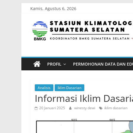
Skip
Kamis, Agustus 6, 2026
to
Stasiun
content
Klimatologi
Sumatera
PROFIL
PERMOHONAN DATA DAN ED
Selatan
Koordinator
Analisis
Iklim Dasarian
BMKG
Informasi Iklim Dasari
Sumatera
20 Januari 2025
winesty dewi
iklim dasarian
Selatan