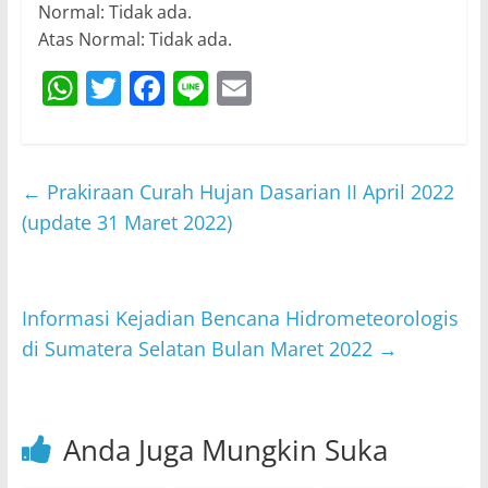
Normal: Tidak ada.
Atas Normal: Tidak ada.
W
T
F
Li
E
h
w
a
n
m
at
itt
c
e
ai
s
er
e
l
←
Prakiraan Curah Hujan Dasarian II April 2022
A
b
(update 31 Maret 2022)
p
o
p
o
Informasi Kejadian Bencana Hidrometeorologis
k
di Sumatera Selatan Bulan Maret 2022
→
Anda Juga Mungkin Suka