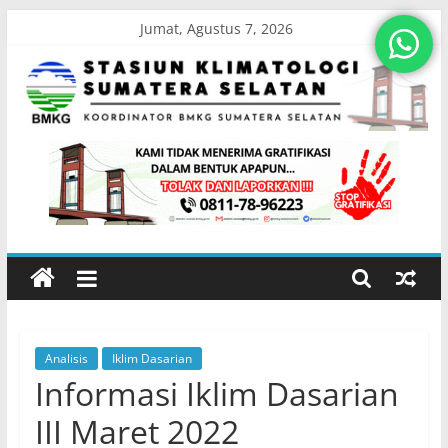
Skip
Jumat, Agustus 7, 2026
to
content
Stasiun
Klimatologi
Sumatera
Selatan
Analisis
Iklim Dasarian
Koordinator
Informasi Iklim Dasarian
BMKG
Sumatera
III Maret 2022
Selatan