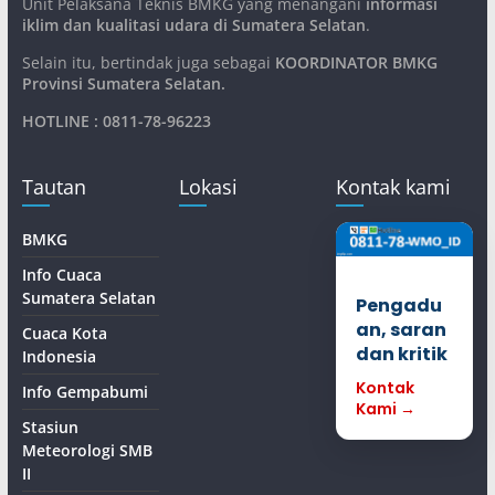
Unit Pelaksana Teknis BMKG yang menangani
informasi
iklim dan kualitasi udara di Sumatera Selatan
.
Selain itu, bertindak juga sebagai
KOORDINATOR BMKG
Provinsi Sumatera Selatan
.
HOTLINE : 0811-78-96223
Tautan
Lokasi
Kontak kami
BMKG
Info Cuaca
Sumatera Selatan
Pengadu
an, saran
Cuaca Kota
dan kritik
Indonesia
Kontak
Info Gempabumi
Kami →
Stasiun
Meteorologi SMB
II