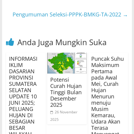
p
o
p
o
Pengumuman Seleksi-PPPK-BMKG-TA-2022
→
k
Anda Juga Mungkin Suka
INFORMASI
Puncak Suhu
IKLIM
Maksimum
DASARIAN
Pertama
PROVINSI
pada Awal
Potensi
SUMATERA
Mei, Curah
Curah Hujan
SELATAN
Hujan
Tinggi Bulan
UPDATE 10
Menurun
Desember
JUNI 2025;
menuju
2025
PELUANG
Musim
26 November
HUJAN DI
Kemarau,
2025
SEBAGIAN
Udara Akan
BESAR
Terasa