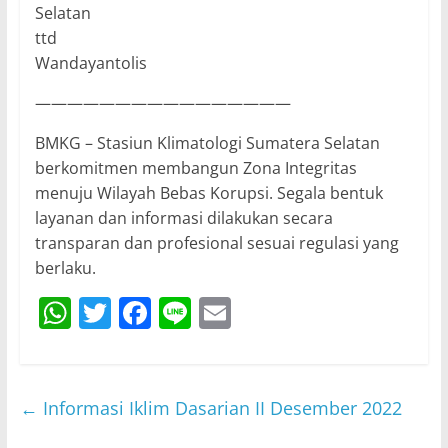
Selatan
ttd
Wandayantolis
————————————————
BMKG – Stasiun Klimatologi Sumatera Selatan
berkomitmen membangun Zona Integritas
menuju Wilayah Bebas Korupsi. Segala bentuk
layanan dan informasi dilakukan secara
transparan dan profesional sesuai regulasi yang
berlaku.
W
T
F
Li
E
h
w
a
n
m
at
itt
c
e
ai
s
er
e
l
←
Informasi Iklim Dasarian II Desember 2022
A
b