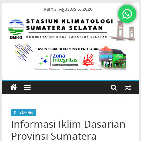
Skip
Kamis, Agustus 6, 2026
to
content
Stasiun
Klimatologi
Sumatera
Selatan
Rilis Media
Koordinator
Informasi Iklim Dasarian
BMKG
Sumatera
Provinsi Sumatera
Selatan