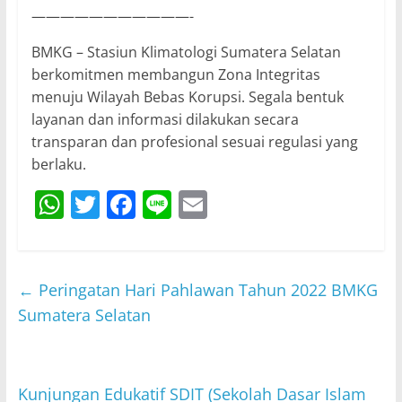
———————————-
BMKG – Stasiun Klimatologi Sumatera Selatan
berkomitmen membangun Zona Integritas
menuju Wilayah Bebas Korupsi. Segala bentuk
layanan dan informasi dilakukan secara
transparan dan profesional sesuai regulasi yang
berlaku.
W
T
F
Li
E
h
w
a
n
m
at
itt
c
e
ai
s
er
e
l
←
Peringatan Hari Pahlawan Tahun 2022 BMKG
A
b
Sumatera Selatan
p
o
p
o
Kunjungan Edukatif SDIT (Sekolah Dasar Islam