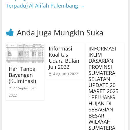
k
Terpadu) Al Alifah Palembang
→
Anda Juga Mungkin Suka
Informasi
INFORMASI
Kualitas
IKLIM
Udara Bulan
DASARIAN
Juli 2022
PROVINSI
Hari Tanpa
SUMATERA
Bayangan
4 Agustus 2022
SELATAN
(Kulminasi)
UPDATE 20
27 September
MARET 2025
2022
: PELUANG
HUJAN DI
SEBAGIAN
BESAR
WILAYAH
SUMATERA