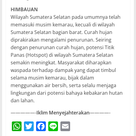
HIMBAUAN
Wilayah Sumatera Selatan pada umumnya telah
memasuki musim kemarau, kecuali di wilayah
Sumatera Selatan bagian barat. Curah hujan
diprakirakan mengalami penurunan. Seiring
dengan penurunan curah hujan, potensi Titik
Panas (Hotspot) di wilayah Sumatera Selatan
semakin meningkat. Masyarakat diharapkan
waspada terhadap dampak yang dapat timbul
selama musim kemarau, bijak dalam
menggunakan air bersih, serta selalu menjaga
lingkungan dari potensi bahaya kebakaran hutan
dan lahan.
—————-
Iklim Menyejahterakan
————-
W
T
F
Li
E
h
w
a
n
m