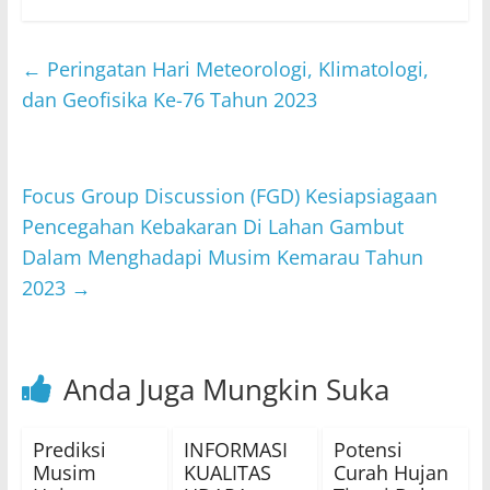
at
itt
c
e
ai
s
er
e
l
←
Peringatan Hari Meteorologi, Klimatologi,
A
b
dan Geofisika Ke-76 Tahun 2023
p
o
p
o
Focus Group Discussion (FGD) Kesiapsiagaan
k
Pencegahan Kebakaran Di Lahan Gambut
Dalam Menghadapi Musim Kemarau Tahun
2023
→
Anda Juga Mungkin Suka
Prediksi
INFORMASI
Potensi
Musim
KUALITAS
Curah Hujan