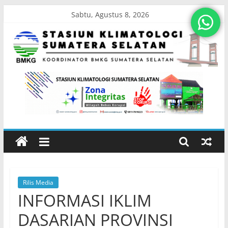
Skip
Sabtu, Agustus 8, 2026
to
content
Stasiun
Klimatologi
Sumatera
Selatan
Rilis Media
Koordinator
INFORMASI IKLIM
BMKG
Sumatera
DASARIAN PROVINSI
Selatan