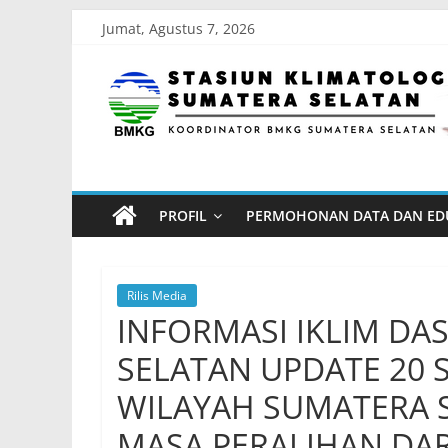
Skip
Jumat, Agustus 7, 2026
to
Stasiun
content
Klimatologi
Sumatera
PROFIL
PERMOHONAN DATA DAN ED
Selatan
Koordinator
Rilis Media
BMKG
INFORMASI IKLIM DA
Sumatera
SELATAN UPDATE 20 
Selatan
WILAYAH SUMATERA 
MASA PERALIHAN DA