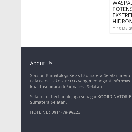
WASPA
POTENS
EKSTRE
HIDRO
10 Mei 2
About Us
Stasiun Klimatologi Kelas I Sumatera Selatan meru
Pelaksana Teknis BMKG yang menangani
informasi
kualitasi udara di Sumatera Selatan
.
Selain itu, bertindak juga sebagai
KOORDINATOR BM
Sumatera Selatan
.
HOTLINE : 0811-78-96223