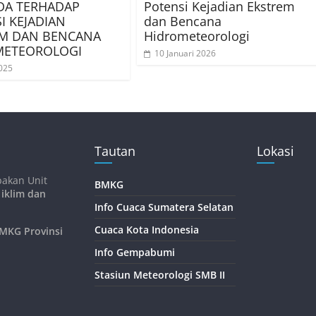
DA TERHADAP
Potensi Kejadian Ekstrem
I KEJADIAN
dan Bencana
M DAN BENCANA
Hidrometeorologi
METEOROLOGI
10 Januari 2026
025
Tautan
Lokasi
pakan Unit
BMKG
 iklim dan
Info Cuaca Sumatera Selatan
Cuaca Kota Indonesia
KG Provinsi
Info Gempabumi
Stasiun Meteorologi SMB II