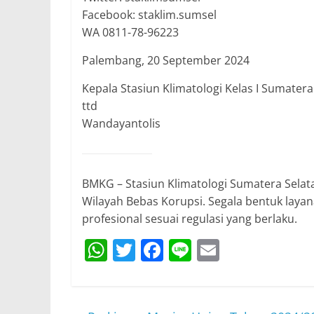
Facebook: staklim.sumsel
WA 0811-78-96223
Palembang, 20 September 2024
Kepala Stasiun Klimatologi Kelas I Sumatera
ttd
Wandayantolis
BMKG – Stasiun Klimatologi Sumatera Sel
Wilayah Bebas Korupsi. Segala bentuk laya
profesional sesuai regulasi yang berlaku.
W
T
F
Li
E
h
w
a
n
m
at
itt
c
e
ai