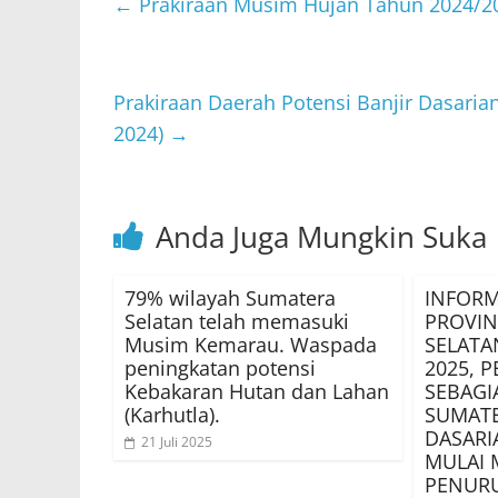
s
er
e
l
←
Prakiraan Musim Hujan Tahun 2024/2
A
b
p
o
p
o
Prakiraan Daerah Potensi Banjir Dasaria
2024)
→
k
Anda Juga Mungkin Suka
79% wilayah Sumatera
INFORM
Selatan telah memasuki
PROVIN
Musim Kemarau. Waspada
SELATA
peningkatan potensi
2025, 
Kebakaran Hutan dan Lahan
SEBAGI
(Karhutla).
SUMATE
DASARIA
21 Juli 2025
MULAI 
PENURU