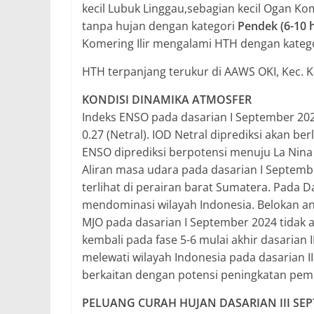
kecil Lubuk Linggau,sebagian kecil Ogan Ko
tanpa hujan dengan kategori
Pendek (6-10 h
Komering Ilir mengalami HTH dengan kateg
HTH terpanjang terukur di AAWS OKI, Kec. K
KONDISI DINAMIKA ATMOSFER
Indeks ENSO pada dasarian I September 2024
0.27 (Netral). IOD Netral diprediksi akan b
ENSO diprediksi berpotensi menuju La Nina
Aliran masa udara pada dasarian I Septemb
terlihat di perairan barat Sumatera. Pada D
mendominasi wilayah Indonesia. Belokan angi
MJO pada dasarian I September 2024 tidak akt
kembali pada fase 5-6 mulai akhir dasarian 
melewati wilayah Indonesia pada dasarian 
berkaitan dengan potensi peningkatan pe
PELUANG CURAH HUJAN DASARIAN III SEP