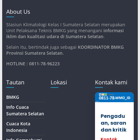
About Us
Stasiun Klimatologi Kelas I Sumatera Selatan merupakan
Unit Pelaksana Teknis BMKG yang menangani
informasi
iklim dan kualitasi udara di Sumatera Selatan
.
Selain itu, bertindak juga sebagai
KOORDINATOR BMKG
Provinsi Sumatera Selatan
.
HOTLINE : 0811-78-96223
Tautan
Lokasi
Kontak kami
BMKG
Info Cuaca
Sumatera Selatan
Pengadu
an, saran
Cuaca Kota
dan kritik
Indonesia
Kontak