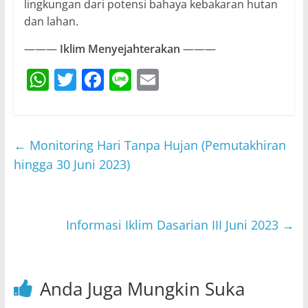
lingkungan dari potensi bahaya kebakaran hutan
dan lahan.
———
Iklim Menyejahterakan
———
W
T
F
Li
E
h
w
a
n
m
at
itt
c
e
ai
s
er
e
l
←
Monitoring Hari Tanpa Hujan (Pemutakhiran
A
b
hingga 30 Juni 2023)
p
o
p
o
Informasi Iklim Dasarian III Juni 2023
→
k
Anda Juga Mungkin Suka