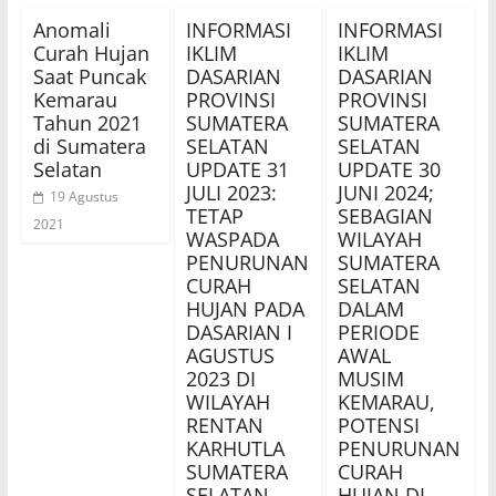
Anomali
INFORMASI
INFORMASI
Curah Hujan
IKLIM
IKLIM
Saat Puncak
DASARIAN
DASARIAN
Kemarau
PROVINSI
PROVINSI
Tahun 2021
SUMATERA
SUMATERA
di Sumatera
SELATAN
SELATAN
Selatan
UPDATE 31
UPDATE 30
JULI 2023:
JUNI 2024;
19 Agustus
TETAP
SEBAGIAN
2021
WASPADA
WILAYAH
PENURUNAN
SUMATERA
CURAH
SELATAN
HUJAN PADA
DALAM
DASARIAN I
PERIODE
AGUSTUS
AWAL
2023 DI
MUSIM
WILAYAH
KEMARAU,
RENTAN
POTENSI
KARHUTLA
PENURUNAN
SUMATERA
CURAH
SELATAN
HUJAN DI