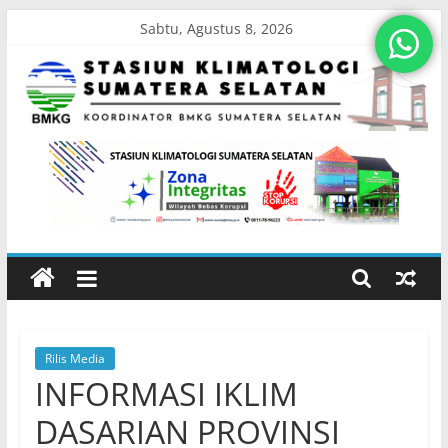
Skip
Sabtu, Agustus 8, 2026
to
content
Stasiun
Klimatologi
Sumatera
Selatan
Rilis Media
Koordinator
INFORMASI IKLIM
BMKG
Sumatera
DASARIAN PROVINSI
Selatan