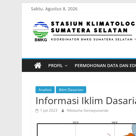
Skip
Sabtu, Agustus 8, 2026
to
Stasiun
content
Klimatologi
Sumatera
PROFIL
PERMOHONAN DATA DAN ED
Selatan
Koordinator
Analisis
Iklim Dasarian
BMKG
Informasi Iklim Dasaria
Sumatera
1 Juli 2023
Nikitasha Gemayunanda
Selatan