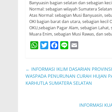
Banyuasin bagian selatan dan sebagian keci
Normal: sebagian wilayah Sumatera Selatan
Atas Normal: sebagian Musi Banyuasin, seba
OKI bagian barat dan utara, sebagian kecil 
OKU,sebagian Pagar Alam, sebagian Lahat, s
Muara Enim, sebagian Musi Rawas, dan seba
W
T
F
Li
E
h
w
a
n
m
at
itt
c
e
ai
s
er
e
l
←
INFORMASI IKLIM DASARIAN PROVINSI
A
b
WASPADA PENURUNAN CURAH HUJAN PADA
p
o
KARHUTLA SUMATERA SELATAN
p
o
k
INFORMASI KUA