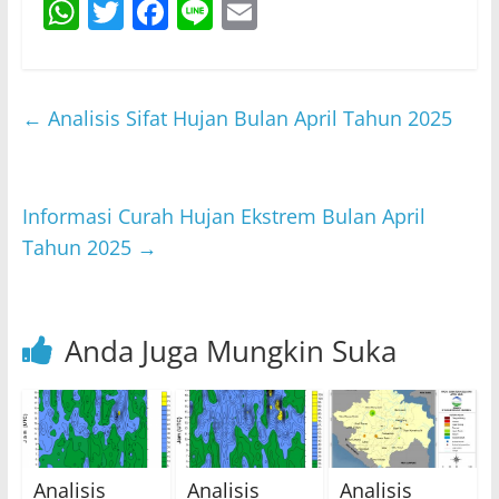
W
T
F
Li
E
h
w
a
n
m
at
itt
c
e
ai
s
er
e
l
←
Analisis Sifat Hujan Bulan April Tahun 2025
A
b
p
o
p
o
Informasi Curah Hujan Ekstrem Bulan April
Tahun 2025
→
k
Anda Juga Mungkin Suka
Analisis
Analisis
Analisis