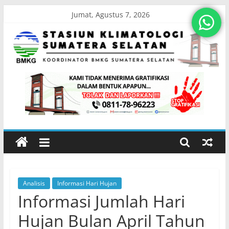
Skip
Jumat, Agustus 7, 2026
to
content
Stasiun
Klimatologi
Sumatera
Selatan
Analisis
Informasi Hari Hujan
Koordinator
Informasi Jumlah Hari
BMKG
Sumatera
Hujan Bulan April Tahun
Selatan