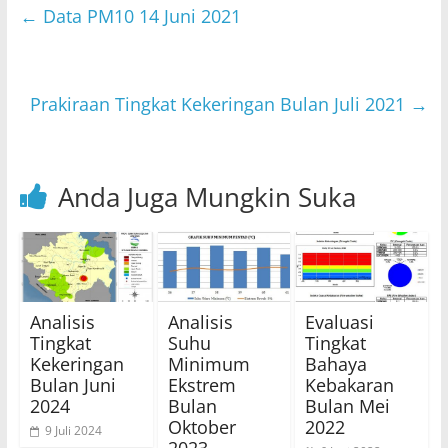
s
er
e
l
←
Data PM10 14 Juni 2021
A
b
p
o
p
o
Prakiraan Tingkat Kekeringan Bulan Juli 2021
→
k
Anda Juga Mungkin Suka
Analisis
Analisis
Evaluasi
Tingkat
Suhu
Tingkat
Kekeringan
Minimum
Bahaya
Bulan Juni
Ekstrem
Kebakaran
2024
Bulan
Bulan Mei
Oktober
2022
9 Juli 2024
2023