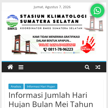
Skip
Jumat, Agustus 7, 2026
to
content
Stasiun
Klimatologi
Sumatera
Selatan
Analisis
Informasi Hari Hujan
Koordinator
Informasi Jumlah Hari
BMKG
Sumatera
Hujan Bulan Mei Tahun
Selatan