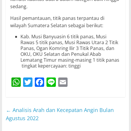
sedang.
Hasil pemantauan, titik panas terpantau di
wilayah Sumatera Selatan sebagai berikut:
Kab. Musi Banyuasin 6 titik panas, Musi
Rawas 5 titik panas, Musi Rawas Utara 2 Titik
Panas, Ogan Komring Ilir 3 Titik Panas, dan
OKU, OKU Selatan dan Penukal Abab
Lematang Timur masing-masing 1 titik panas
tingkat kepercayaan: tinggi
W
T
F
Li
E
h
w
a
n
m
at
itt
c
e
ai
s
er
e
l
←
Analisis Arah dan Kecepatan Angin Bulan
A
b
Agustus 2022
p
o