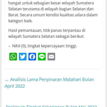
hangat untuk sebagian besar wilayah Sumatera
Selatan terutama di wilayah bagian Selatan dan
Barat. Secara umum kondisi kualitas udara dalam
kategori baik.
Hasil pemantauan, titik panas terpantau di
wilayah Sumatera Selatan sebagai berikut:
– Nihil (0), tingkat kepercayaan: tinggi.
W
T
F
Li
E
h
w
a
n
m
at
itt
c
e
ai
s
er
e
l
←
Analisis Lama Penyinaran Matahari Bulan
A
b
April 2022
p
o
p
o