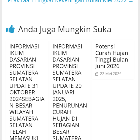
Prakiraan Tingkat Kekeringan Bulan Mei 2022
→
k
Anda Juga Mungkin Suka
INFORMASI
INFORMASI
Potensi
IKLIM
IKLIM
Curah Hujan
DASARIAN
DASARIAN
Tinggi Bulan
PROVINSI
PROVINSI
Juni 2026
SUMATERA
SUMATERA
22 Mei 2026
SELATAN
SELATAN
UPDATE 31
UPDATE 20
OKTOBER
JANUARI
2024SEBAGIA
2025,
N BESAR
PENURUNAN
WILAYAH
CURAH
SUMATERA
HUJAN DI
SELATAN
SEBAGIAN
TELAH
BESAR
MEMASUKI
SUMATERA