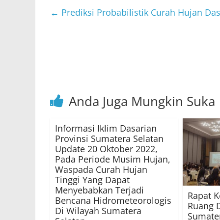
s
er
e
l
←
Prediksi Probabilistik Curah Hujan Das
A
b
p
o
p
o
k
Anda Juga Mungkin Suka
Informasi Iklim Dasarian
Provinsi Sumatera Selatan
Update 20 Oktober 2022,
Pada Periode Musim Hujan,
Waspada Curah Hujan
Tinggi Yang Dapat
Menyebabkan Terjadi
Rapat K
Bencana Hidrometeorologis
Ruang D
Di Wilayah Sumatera
Sumater