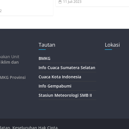
11 Juli 2023
22
Tautan
Lokasi
pakan Unit
BMKG
 iklim dan
Info Cuaca Sumatera Selatan
Cuaca Kota Indonesia
KG Provinsi
Info Gempabumi
Stasiun Meteorologi SMB II
latan
. Keseluruhan Hak Cipta.