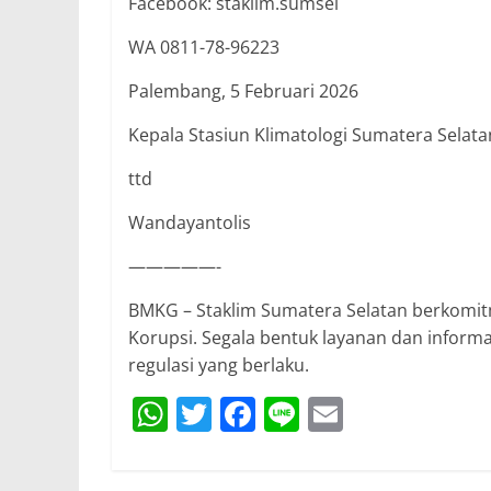
Facebook: staklim.sumsel
WA 0811-78-96223
Palembang, 5 Februari 2026
Kepala Stasiun Klimatologi Sumatera Selata
ttd
Wandayantolis
—————-
BMKG – Staklim Sumatera Selatan berkomi
Korupsi. Segala bentuk layanan dan informa
regulasi yang berlaku.
W
T
F
Li
E
h
w
a
n
m
at
itt
c
e
ai