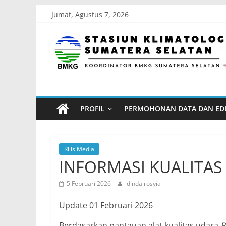
Skip
Jumat, Agustus 7, 2026
to
Stasiun
content
Klimatologi
Sumatera
PROFIL
PERMOHONAN DATA DAN ED
Selatan
Koordinator
Rilis Media
BMKG
INFORMASI KUALITAS
Sumatera
5 Februari 2026
dinda rosyia
Selatan
Update 01 Februari 2026
Berdasarkan pantauan alat kualitas udara
P