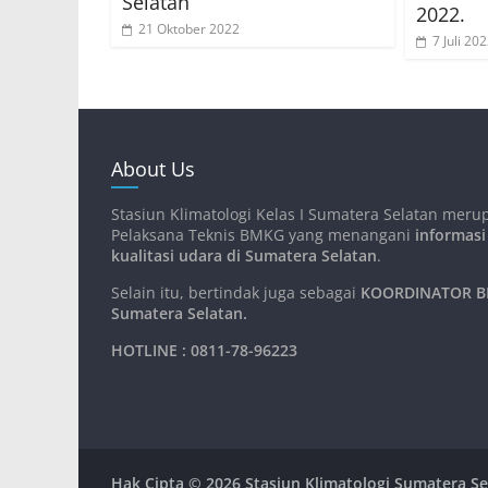
Selatan
2022.
21 Oktober 2022
7 Juli 20
About Us
Stasiun Klimatologi Kelas I Sumatera Selatan meru
Pelaksana Teknis BMKG yang menangani
informasi
kualitasi udara di Sumatera Selatan
.
Selain itu, bertindak juga sebagai
KOORDINATOR BM
Sumatera Selatan
.
HOTLINE : 0811-78-96223
Hak Cipta © 2026
Stasiun Klimatologi Sumatera Se