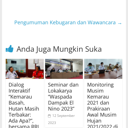
A
b
p
o
p
o
Pengumuman Kebugaran dan Wawancara
→
k
Anda Juga Mungkin Suka
Dialog
Seminar dan
Monitoring
Interaktif
Lokakarya
Musim
“Kemarau
“Waspada
Kemarau
Basah,
Dampak El
2021 dan
Hutan Masih
Nino 2023”
Prakiraan
Terbakar:
Awal Musim
12 September
Ada Apa?”,
Hujan
2023
bersama RRI
2021/2022 di