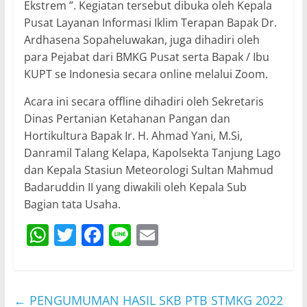
Ekstrem ”. Kegiatan tersebut dibuka oleh Kepala
Pusat Layanan Informasi Iklim Terapan Bapak Dr.
Ardhasena Sopaheluwakan, juga dihadiri oleh
para Pejabat dari BMKG Pusat serta Bapak / Ibu
KUPT se Indonesia secara online melalui Zoom.
Acara ini secara offline dihadiri oleh Sekretaris
Dinas Pertanian Ketahanan Pangan dan
Hortikultura Bapak Ir. H. Ahmad Yani, M.Si,
Danramil Talang Kelapa, Kapolsekta Tanjung Lago
dan Kepala Stasiun Meteorologi Sultan Mahmud
Badaruddin II yang diwakili oleh Kepala Sub
Bagian tata Usaha.
W
T
F
Li
E
h
w
a
n
m
at
itt
c
e
ai
s
er
e
l
←
PENGUMUMAN HASIL SKB PTB STMKG 2022