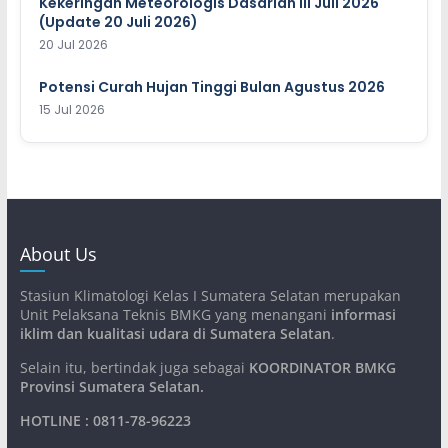
Kekeringan Meteorologis Dasarian III Juli 2026
(Update 20 Juli 2026)
20 Jul 2026
Potensi Curah Hujan Tinggi Bulan Agustus 2026
15 Jul 2026
About Us
Stasiun Klimatologi Kelas I Sumatera Selatan merupakan
Unit Pelaksana Teknis BMKG yang menangani
informasi
iklim dan kualitasi udara di Sumatera Selatan
.
Selain itu, bertindak juga sebagai
KOORDINATOR BMKG
Provinsi Sumatera Selatan
.
HOTLINE : 0811-78-96223