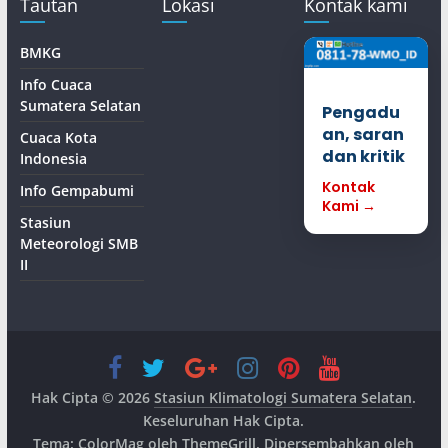
Tautan
Lokasi
Kontak kami
BMKG
Info Cuaca
Sumatera Selatan
Pengadu
an, saran
Cuaca Kota
dan kritik
Indonesia
Kontak
Info Gempabumi
Kami →
Stasiun
Meteorologi SMB
II
Hak Cipta © 2026
Stasiun Klimatologi Sumatera Selatan
.
Keseluruhan Hak Cipta.
Tema:
ColorMag
oleh ThemeGrill. Dipersembahkan oleh