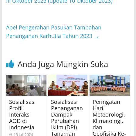
A
b
III Oktober 2023 (update 10 Oktober 2023)
p
o
p
o
Apel Pengerahan Pasukan Tambahan
k
Penanganan Karhutla Tahun 2023
→
Anda Juga Mungkin Suka
Sosialisasi
Sosialisasi
Peringatan
Profil
Penanganan
Hari
Interaksi
Dampak
Meteorologi,
AOD di
Perubahan
Klimatologi,
Indonesia
Iklim (DPI)
dan
Tanaman
Geofisika Ke-
15 Juli 2024