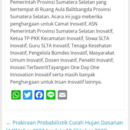
Pemerintah Provinsi Sumatera Selatan yang
bertempat di Ruang Aula Balitbangda Provinsi
Sumatera Selatan. Acara ini juga meberika
penghargaan untuk Camat Inovatif, ASN
Pemerintah Provinsi Sumatera Selatan Inovatif,
Ketua TP-PKK Kecamatan Inovatif, Siswa SLTA
Inovatif, Guru SLTA Inovatif, Tenaga Kesehatan
Inovatif, Pengelola Bumdes Inovatif, Masyarakat
Umum Inovatif, Dosen Inovatif, Peneliti Inovatif,
Inovasi TerfavoritTayangan One Day One
Innovation Inovatif serta masih banyak
Penghargaan untuk Insan Inovatif lainnya.
W
T
F
Li
E
h
w
a
n
m
at
itt
c
e
ai
s
er
e
l
←
Prakiraan Probabilistik Curah Hujan Dasarian