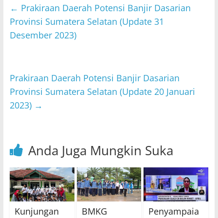
s
er
e
l
←
Prakiraan Daerah Potensi Banjir Dasarian
A
b
Provinsi Sumatera Selatan (Update 31
p
o
Desember 2023)
p
o
k
Prakiraan Daerah Potensi Banjir Dasarian
Provinsi Sumatera Selatan (Update 20 Januari
2023)
→
Anda Juga Mungkin Suka
Kunjungan
BMKG
Penyampaia