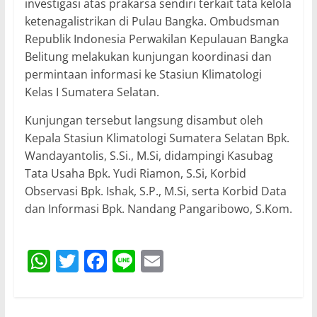
investigasi atas prakarsa sendiri terkait tata kelola
ketenagalistrikan di Pulau Bangka. Ombudsman
Republik Indonesia Perwakilan Kepulauan Bangka
Belitung melakukan kunjungan koordinasi dan
permintaan informasi ke Stasiun Klimatologi
Kelas I Sumatera Selatan.
Kunjungan tersebut langsung disambut oleh
Kepala Stasiun Klimatologi Sumatera Selatan Bpk.
Wandayantolis, S.Si., M.Si, didampingi Kasubag
Tata Usaha Bpk. Yudi Riamon, S.Si, Korbid
Observasi Bpk. Ishak, S.P., M.Si, serta Korbid Data
dan Informasi Bpk. Nandang Pangaribowo, S.Kom.
W
T
F
Li
E
h
w
a
n
m
at
itt
c
e
ai