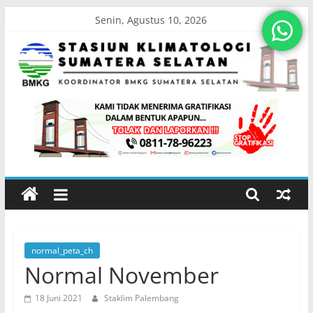
Skip
Senin, Agustus 10, 2026
to
content
Stasiun
Klimatologi
Sumatera
Selatan
normal_peta_ch
Koordinator
Normal November
BMKG
Sumatera
18 Juni 2021
Staklim Palembang
Selatan