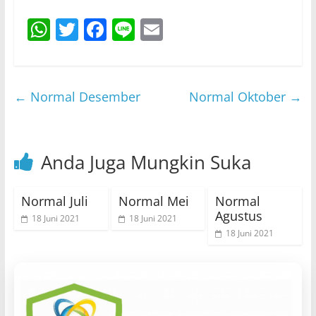
W
T
F
Li
E
h
w
a
n
m
at
itt
c
e
ai
s
er
e
l
←
Normal Desember
Normal Oktober
→
A
b
p
o
Anda Juga Mungkin Suka
p
o
k
Normal Juli
Normal Mei
Normal
Agustus
18 Juni 2021
18 Juni 2021
18 Juni 2021