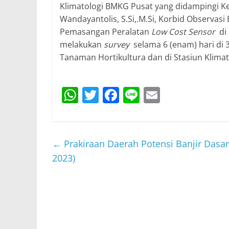
Klimatologi BMKG Pusat yang didampingi Ke
Wandayantolis, S.Si,.M.Si, Korbid Observasi
Pemasangan Peralatan
Low Cost Sensor
di
melakukan
survey
selama 6 (enam) hari di 3
Tanaman Hortikultura dan di Stasiun Klimat
W
T
F
Li
E
h
w
a
n
m
at
itt
c
e
ai
s
er
e
l
←
Prakiraan Daerah Potensi Banjir Dasar
A
b
2023)
p
o
p
o
k