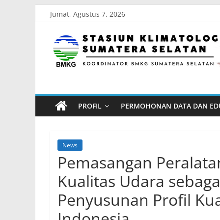
Skip
Jumat, Agustus 7, 2026
to
Stasiun
content
Klimatologi
Sumatera
PROFIL
PERMOHONAN DATA DAN ED
Selatan
Koordinator
News
BMKG
Pemasangan Peralat
Sumatera
Kualitas Udara sebaga
Selatan
Penyusunan Profil Kua
Indonesia