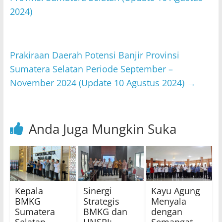
p
o
2024)
p
o
k
Prakiraan Daerah Potensi Banjir Provinsi
Sumatera Selatan Periode September –
November 2024 (Update 10 Agustus 2024)
→
Anda Juga Mungkin Suka
Kepala
Sinergi
Kayu Agung
BMKG
Strategis
Menyala
Sumatera
BMKG dan
dengan
Selatan
UNSRI:
Semangat