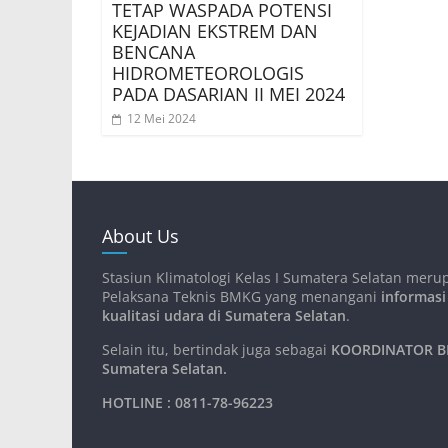
TETAP WASPADA POTENSI
KEJADIAN EKSTREM DAN
BENCANA
HIDROMETEOROLOGIS
PADA DASARIAN II MEI 2024
12 Mei 2024
About Us
Stasiun Klimatologi Kelas I Sumatera Selatan meru
Pelaksana Teknis BMKG yang menangani
informasi
kualitasi udara di Sumatera Selatan
.
Selain itu, bertindak juga sebagai
KOORDINATOR BM
Sumatera Selatan
.
HOTLINE : 0811-78-96223