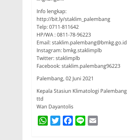
Info lengkap:
http://bit.ly/staklim_palembang
Telp: 0711-811642
HP/WA : 0811-78-96223
Email: staklim.palembang@bmkg.go.id
Instagram: bmkg.staklimplb
Twitter: staklimplb
Facebook: staklim.palembang96223
Palembang, 02 Juni 2021
Kepala Stasiun Klimatologi Palembang
ttd
Wan Dayantolis
W
T
F
Li
E
h
w
a
n
m