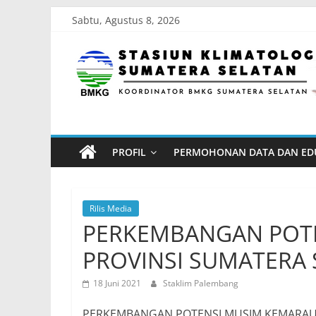
Skip
Sabtu, Agustus 8, 2026
to
Stasiun
content
Klimatologi
Sumatera
PROFIL
PERMOHONAN DATA DAN ED
Selatan
Koordinator
Rilis Media
BMKG
PERKEMBANGAN POTE
Sumatera
PROVINSI SUMATERA
Selatan
18 Juni 2021
Staklim Palembang
PERKEMBANGAN POTENSI MUSIM KEMARAU 