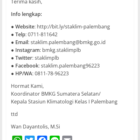
Terima kasih,
Info lengkap:
●
Website
: http://bit.ly/staklim-palembang
●
Telp
: 0711-811642
●
Email
: staklim.palembang@bmkg.go.id
●
Instagram
: bmkg.staklimplb
●
Twitter
: staklimplb
●
Facebook
: staklim.palembang96223
●
HP/WA
: 0811-78-96223
Hormat Kami,
Koordinator BMKG Sumatera Selatan/
Kepala Stasiun Klimatologi Kelas I Palembang
ttd
Wan Dayantolis, M.Si