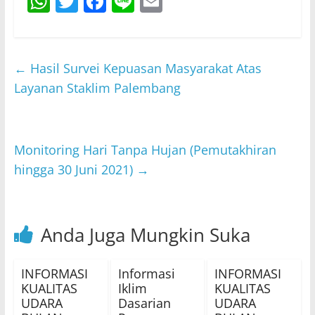
W
T
F
Li
E
h
w
a
n
m
at
itt
c
e
ai
s
er
e
l
←
Hasil Survei Kepuasan Masyarakat Atas
A
b
Layanan Staklim Palembang
p
o
p
o
Monitoring Hari Tanpa Hujan (Pemutakhiran
k
hingga 30 Juni 2021)
→
Anda Juga Mungkin Suka
INFORMASI
Informasi
INFORMASI
KUALITAS
Iklim
KUALITAS
UDARA
Dasarian
UDARA