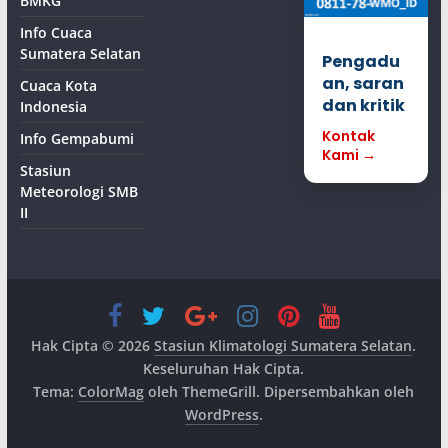
BMKG
Info Cuaca
Sumatera Selatan
Pengadu
an, saran
Cuaca Kota
dan kritik
Indonesia
Kontak
Info Gempabumi
Kami →
Stasiun
Meteorologi SMB
II
Hak Cipta © 2026
Stasiun Klimatologi Sumatera Selatan
.
Keseluruhan Hak Cipta.
Tema:
ColorMag
oleh ThemeGrill. Dipersembahkan oleh
WordPress
.