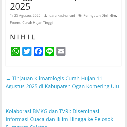
2025
,
25 Agustus 2025
dara kasihairani
Peringatan Dini Iklim
Potensi Curah Hujan Tinggi
N I H I L
W
T
F
Li
E
h
w
a
n
m
at
itt
c
e
ai
s
er
e
l
←
Tinjauan Klimatologis Curah Hujan 11
A
b
Agustus 2025 di Kabupaten Ogan Komering Ulu
p
o
p
o
Kolaborasi BMKG dan TVRI: Diseminasi
k
Informasi Cuaca dan Iklim Hingga ke Pelosok