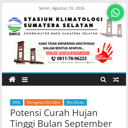
Skip
Senin, Agustus 10, 2026
to
content
Stasiun
Klimatologi
Sumatera
Selatan
PDIE
Peringatan Dini Iklim
Rilis Media
Koordinator
Potensi Curah Hujan
BMKG
Sumatera
Tinggi Bulan September
Selatan