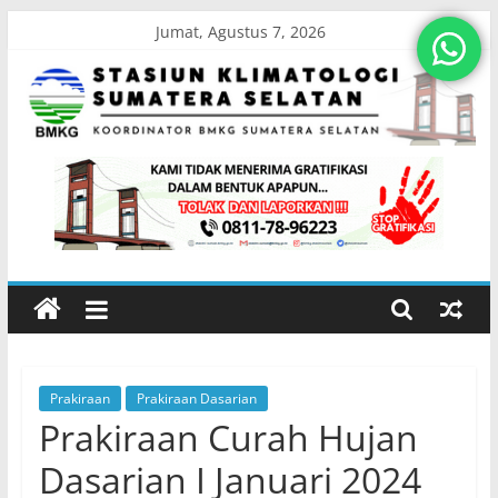
Skip
Jumat, Agustus 7, 2026
to
content
Stasiun
Klimatologi
Sumatera
Selatan
Prakiraan
Prakiraan Dasarian
Koordinator
Prakiraan Curah Hujan
BMKG
Sumatera
Dasarian I Januari 2024
Selatan