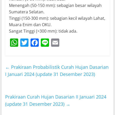
Menengah (50-150 mm): sebagian besar wilayah
Sumatera Selatan.
Tinggi (150-300 mm): sebagian kecil wilayah Lahat,
Muara Enim dan OKU.
Sangat Tinggi (>300 mm): tidak ada.
W
T
F
Li
E
h
w
a
n
m
at
itt
c
e
ai
s
er
e
l
←
Prakiraan Probabilistik Curah Hujan Dasarian
A
b
I Januari 2024 (update 31 Desember 2023)
p
o
p
o
Prakiraan Curah Hujan Dasarian II Januari 2024
k
(update 31 Desember 2023)
→