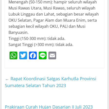
Menengah (50-150 mm): hampir seluruh wilayah
Musi Rawas Utara, Musi Rawas, seluruh wilayah
Lubuk Linggau dan Lahat, sebagian besar wilayah
OKU Selatan, Pagar Alam dan Muara Enim, serta
sebagian kecil wilayah OKU, PALI dan Musi
Banyuasin.
Tinggi (150-300 mm): tidak ada.
Sangat Tinggi (>300 mm): tidak ada.
W
T
F
Li
E
h
w
a
n
m
at
itt
c
e
ai
s
er
e
l
←
Rapat Koordinasi Satgas Karhutla Provinsi
A
b
Sumatera Selatan Tahun 2023
p
o
p
o
Prakiraan Curah Hujan Dasarian II Juli 2023