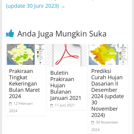
k
(update 30 Juni 2023)
→
Anda Juga Mungkin Suka
Prakiraan
Prediksi
Buletin
Tingkat
Curah Hujan
Prakiraan
Kekeringan
Dasarian II
Hujan
Bulan Maret
Desember
Bulanan
2024
2024 (update
Januari 2021
30
12 Februari
11 Juni 2021
November
2024
2024)
30 November
2024