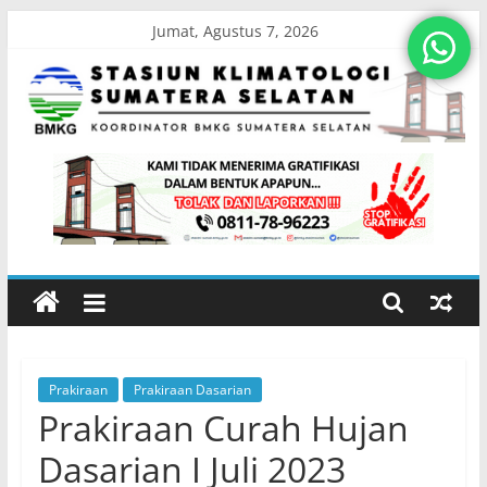
Skip
Jumat, Agustus 7, 2026
to
content
Stasiun
Klimatologi
Sumatera
Selatan
Prakiraan
Prakiraan Dasarian
Koordinator
Prakiraan Curah Hujan
BMKG
Sumatera
Dasarian I Juli 2023
Selatan