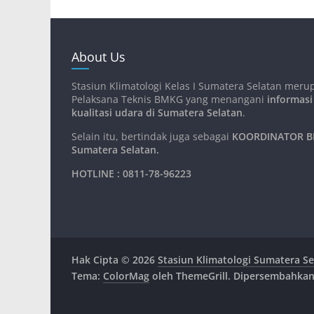
About Us
Stasiun Klimatologi Kelas I Sumatera Selatan meru
Pelaksana Teknis BMKG yang menangani
informasi
kualitasi udara di Sumatera Selatan
.
Selain itu, bertindak juga sebagai
KOORDINATOR BM
Sumatera Selatan
.
HOTLINE : 0811-78-96223
Hak Cipta © 2026
Stasiun Klimatologi Sumatera Se
Tema:
ColorMag
oleh ThemeGrill. Dipersembahka