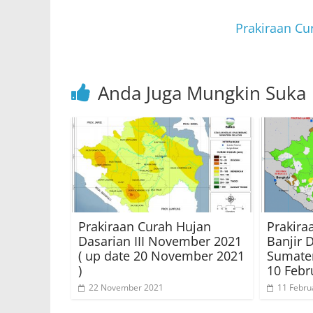
p
o
p
o
Prakiraan Cur
k
Anda Juga Mungkin Suka
Prakiraan Curah Hujan
Prakira
Dasarian III November 2021
Banjir 
( up date 20 November 2021
Sumater
)
10 Febr
22 November 2021
11 Febru