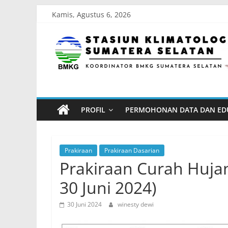
Skip
Kamis, Agustus 6, 2026
to
Stasiun
content
Klimatologi
Sumatera
PROFIL
PERMOHONAN DATA DAN ED
Selatan
Koordinator
Prakiraan
Prakiraan Dasarian
BMKG
Prakiraan Curah Hujan
Sumatera
30 Juni 2024)
Selatan
30 Juni 2024
winesty dewi