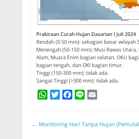
Prakiraan Curah Hujan Dasarian I Juli 2024
Rendah (0-50 mm): sebagian besar wilayah 
Menengah (50-150 mm): Musi Rawas Utara, M
Alam, Muara Enim bagian selatan, OKU bagi
bagian tengah, dan OKI bagian timur.
Tinggi (150-300 mm): tidak ada.
Sangat Tinggi (>300 mm): tidak ada.
W
T
F
Li
E
h
w
a
n
m
at
itt
c
e
ai
s
er
e
l
←
Monitoring Hari Tanpa Hujan (Pemutak
A
b