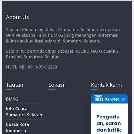
About Us
Stasiun Klimatologi Kelas I Sumatera Selatan merupakan
Unit Pelaksana Teknis BMKG yang menangani
informasi
iklim dan kualitasi udara di Sumatera Selatan
.
Selain itu, bertindak juga sebagai
KOORDINATOR BMKG
Provinsi Sumatera Selatan
.
HOTLINE : 0811-78-96223
Tautan
Lokasi
Kontak kami
BMKG
Info Cuaca
Sumatera Selatan
Pengadu
an, saran
Cuaca Kota
dan kritik
Indonesia