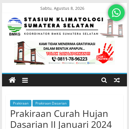
Skip
Sabtu, Agustus 8, 2026
to
content
Stasiun
Klimatologi
Sumatera
Selatan
Prakiraan
Prakiraan Dasarian
Koordinator
Prakiraan Curah Hujan
BMKG
Sumatera
Dasarian II Januari 2024
Selatan