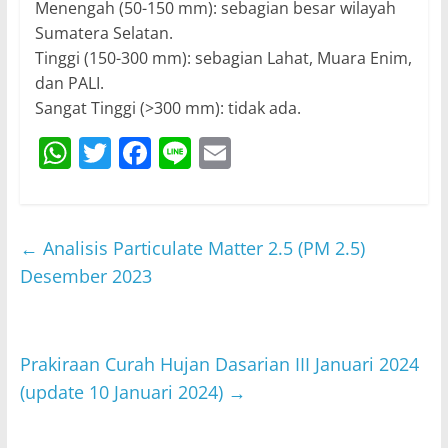
Menengah (50-150 mm): sebagian besar wilayah
Sumatera Selatan.
Tinggi (150-300 mm): sebagian Lahat, Muara Enim,
dan PALI.
Sangat Tinggi (>300 mm): tidak ada.
W
T
F
Li
E
h
w
a
n
m
at
itt
c
e
ai
s
er
e
l
←
Analisis Particulate Matter 2.5 (PM 2.5)
A
b
Desember 2023
p
o
p
o
Prakiraan Curah Hujan Dasarian III Januari 2024
k
(update 10 Januari 2024)
→