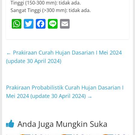
Tinggi (150-300 mm): tidak ada.
Sangat Tinggi (>300 mm): tidak ada.
W
T
F
Li
E
h
w
a
n
m
at
itt
c
e
ai
s
er
e
l
←
Prakiraan Curah Hujan Dasarian I Mei 2024
A
b
(update 30 April 2024)
p
o
p
o
Prakiraan Probabilistik Curah Hujan Dasarian I
k
Mei 2024 (update 30 April 2024)
→
Anda Juga Mungkin Suka