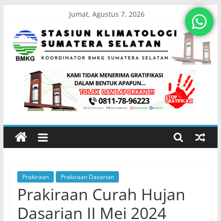
Skip
Jumat, Agustus 7, 2026
to
content
Stasiun
Klimatologi
Sumatera
Selatan
Prakiraan
Prakiraan Dasarian
Koordinator
Prakiraan Curah Hujan
BMKG
Sumatera
Dasarian II Mei 2024
Selatan