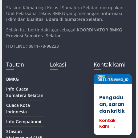
Stasiun Klimatologi Kelas I Sumatera Selatan merupakan
Unit Pelaksana Teknis BMKG yang menangani
informasi
iklim dan kualitasi udara di Sumatera Selatan
.
Selain itu, bertindak juga sebagai
KOORDINATOR BMKG
Provinsi Sumatera Selatan
.
HOTLINE : 0811-78-96223
Tautan
Lokasi
Kontak kami
BMKG
Info Cuaca
Sumatera Selatan
Pengadu
an, saran
Cuaca Kota
dan kritik
Indonesia
Kontak
Info Gempabumi
Kami →
Stasiun
Meteorologi SMB