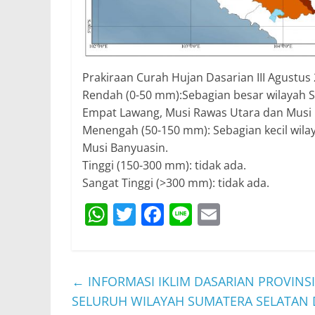
Prakiraan Curah Hujan Dasarian III Agustus
Rendah (0-50 mm):Sebagian besar wilayah Su
Empat Lawang, Musi Rawas Utara dan Musi 
Menengah (50-150 mm): Sebagian kecil wil
Musi Banyuasin.
Tinggi (150-300 mm): tidak ada.
Sangat Tinggi (>300 mm): tidak ada.
W
T
F
Li
E
h
w
a
n
m
at
itt
c
e
ai
s
er
e
l
←
INFORMASI IKLIM DASARIAN PROVINS
A
b
SELURUH WILAYAH SUMATERA SELATAN 