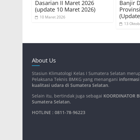
Dasarian II Maret 2026
Banjir 
(update 10 Maret 2026)
Provins
(Update
10 Maret 2026
13 Oktob
About Us
Stasiun Klimatologi Kelas I Sumatera Selatan meru
Pelaksana Teknis BMKG yang menangani
informasi
kualitasi udara di Sumatera Selatan
.
Selain itu, bertindak juga sebagai
KOORDINATOR BM
Sumatera Selatan
.
HOTLINE : 0811-78-96223