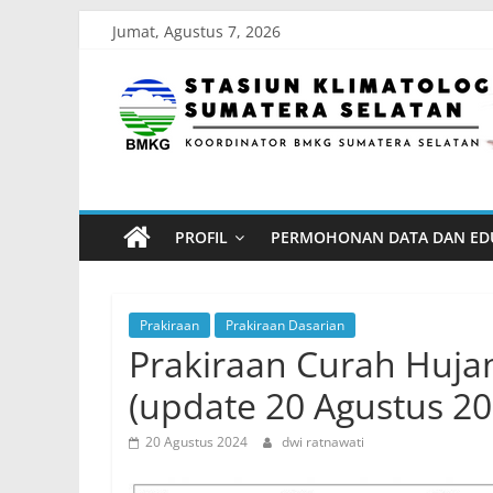
Skip
Jumat, Agustus 7, 2026
to
Stasiun
content
Klimatologi
Sumatera
PROFIL
PERMOHONAN DATA DAN ED
Selatan
Koordinator
Prakiraan
Prakiraan Dasarian
BMKG
Prakiraan Curah Hujan
Sumatera
(update 20 Agustus 20
Selatan
20 Agustus 2024
dwi ratnawati