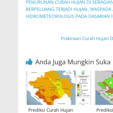
p
o
PENURUNAN CURAH HUJAN DI SEBAGIA
BERPELUANG TERJADI HUJAN, WASPADA
p
o
HIDROMETEOROLOGIS PADA DASARIAN II
k
Prakiraan Curah Hujan D
Anda Juga Mungkin Suka
Prediksi Curah Hujan
Prediks