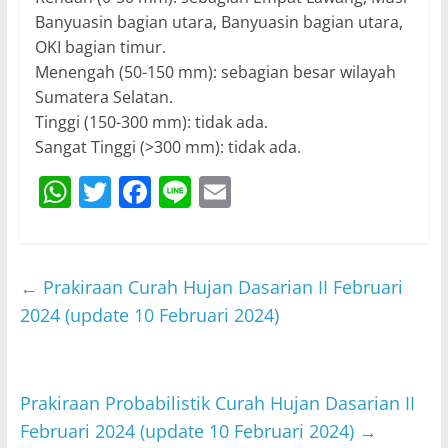
Banyuasin bagian utara, Banyuasin bagian utara,
OKI bagian timur.
Menengah (50-150 mm): sebagian besar wilayah
Sumatera Selatan.
Tinggi (150-300 mm): tidak ada.
Sangat Tinggi (>300 mm): tidak ada.
W
T
F
Li
E
h
w
a
n
m
at
itt
c
e
ai
s
er
e
l
←
Prakiraan Curah Hujan Dasarian II Februari
A
b
2024 (update 10 Februari 2024)
p
o
p
o
Prakiraan Probabilistik Curah Hujan Dasarian II
k
Februari 2024 (update 10 Februari 2024)
→