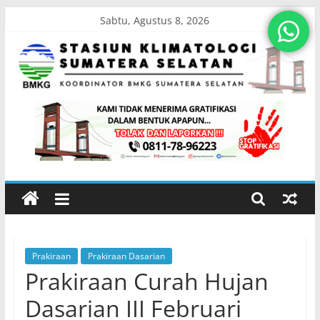
Skip
Sabtu, Agustus 8, 2026
to
content
Stasiun
Klimatologi
Sumatera
Selatan
Prakiraan
Prakiraan Dasarian
Koordinator
Prakiraan Curah Hujan
BMKG
Sumatera
Dasarian III Februari
Selatan