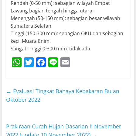
Rendah (0-50 mm): sebagian wilayah Empat
Lawang bagian tengah hingga utara.
Menengah (50-150 mm): sebagian besar wilayah
Sumatera Selatan.
Tinggi (150-300 mm): sebagian OKU dan sebagian
kecil Muara Enim.
Sangat Tinggi (>300 mm): tidak ada.
W
T
F
Li
E
h
w
a
n
m
at
itt
c
e
ai
s
er
e
l
←
Evaluasi Tingkat Bahaya Kebakaran Bulan
A
b
Oktober 2022
p
o
p
o
Prakiraan Curah Hujan Dasarian II November
k
2022 (update 10 November 2022)
→