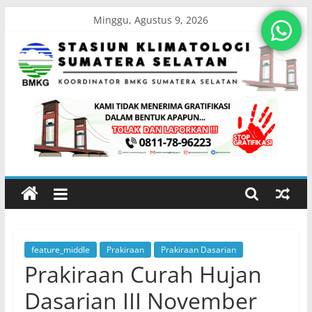
Skip
Minggu, Agustus 9, 2026
to
content
Stasiun
Klimatologi
Sumatera
Selatan
feature_middle
Prakiraan
Prakiraan Dasarian
Koordinator
Prakiraan Curah Hujan
BMKG
Sumatera
Dasarian III November
Selatan