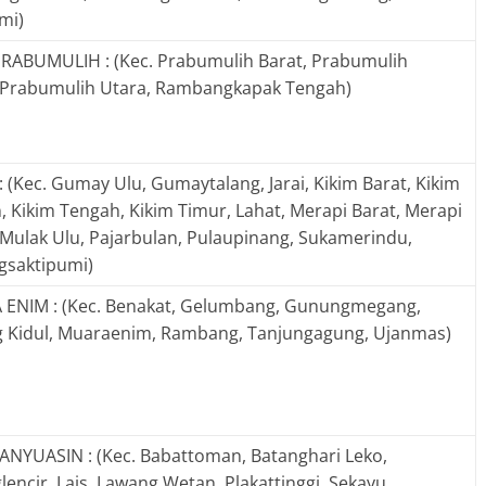
mi)
RABUMULIH : (Kec. Prabumulih Barat, Prabumulih
 Prabumulih Utara, Rambangkapak Tengah)
 (Kec. Gumay Ulu, Gumaytalang, Jarai, Kikim Barat, Kikim
, Kikim Tengah, Kikim Timur, Lahat, Merapi Barat, Merapi
 Mulak Ulu, Pajarbulan, Pulaupinang, Sukamerindu,
gsaktipumi)
ENIM : (Kec. Benakat, Gelumbang, Gunungmegang,
 Kidul, Muaraenim, Rambang, Tanjungagung, Ujanmas)
ANYUASIN : (Kec. Babattoman, Batanghari Leko,
encir, Lais, Lawang Wetan, Plakattinggi, Sekayu,