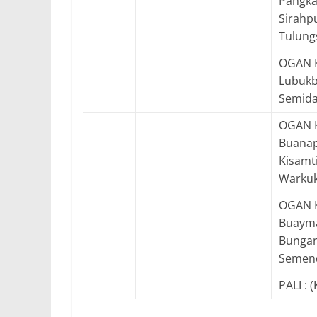
Pangka
Sirahp
Tulung
OGAN K
Lubukb
Semida
OGAN K
Buanap
Kisamt
Warkuk
OGAN K
Buayma
Bungam
Semend
PALI : 