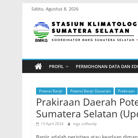
Skip
Sabtu, Agustus 8, 2026
to
Stasiun
content
Klimatologi
Sumatera
PROFIL
PERMOHONAN DATA DAN ED
Selatan
Koordinator
Potensi Banjir
Potensi Banjir Dasarian
Prakiraan
BMKG
Prakiraan Daerah Pote
Sumatera
Sumatera Selatan (Upd
Selatan
13 April 2024
mgs zulfiandy
Banjir adalah peristiwa atau keadaan dim