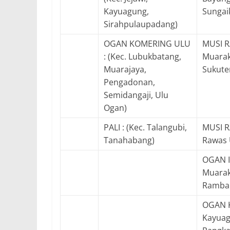
Kayuagung,
Sungaik
Sirahpulaupadang)
OGAN KOMERING ULU
MUSI R
: (Kec. Lubukbatang,
Muarake
Muarajaya,
Sukute
Pengadonan,
Semidangaji, Ulu
Ogan)
PALI : (Kec. Talangubi,
MUSI R
Tanahabang)
Rawas 
OGAN IL
Muarak
Ramban
OGAN KO
Kayuag