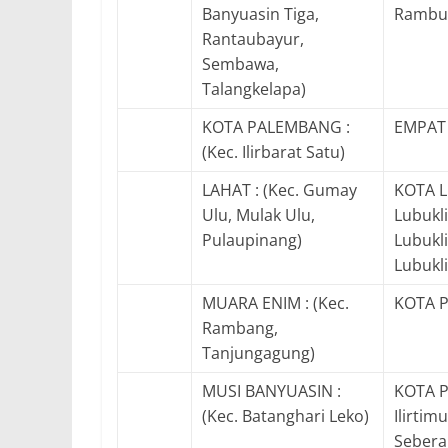
Banyuasin Tiga,
Rambut
Rantaubayur,
Sembawa,
Talangkelapa)
KOTA PALEMBANG :
EMPAT 
(Kec. Ilirbarat Satu)
LAHAT : (Kec. Gumay
KOTA L
Ulu, Mulak Ulu,
Lubukl
Pulaupinang)
Lubukl
Lubukl
MUARA ENIM : (Kec.
KOTA P
Rambang,
Tanjungagung)
MUSI BANYUASIN :
KOTA PA
(Kec. Batanghari Leko)
Ilirtim
Sebera