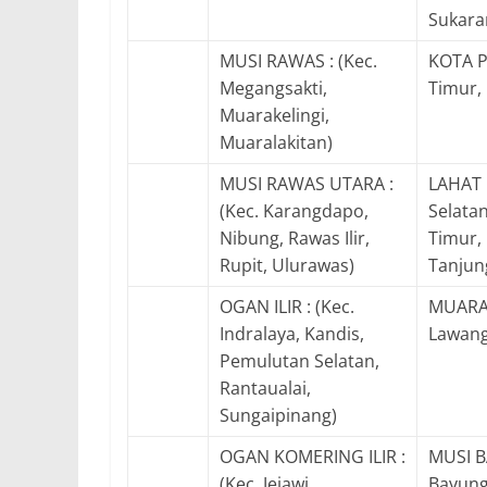
Sukara
MUSI RAWAS : (Kec.
KOTA P
Megangsakti,
Timur,
Muarakelingi,
Muaralakitan)
MUSI RAWAS UTARA :
LAHAT :
(Kec. Karangdapo,
Selatan
Nibung, Rawas Ilir,
Timur,
Rupit, Ulurawas)
Tanjun
OGAN ILIR : (Kec.
MUARA 
Indralaya, Kandis,
Lawang
Pemulutan Selatan,
Rantaualai,
Sungaipinang)
OGAN KOMERING ILIR :
MUSI B
(Kec. Jejawi,
Bayungl