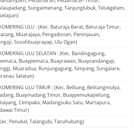
lanlampam, Pedamaran, Pedamaran Timur,
ulaupadang, Sungaimenang, Tanjunglubuk, Telukgelam,
selapan)
OMERING ULU : (Kec. Baturaja Barat, Baturaja Timur,
atang, Muarajaya, Pengadonan, Peninjauan,
ngaji, Sosohbuayrayap, Ulu Ogan)
OMERING ULU SELATAN : (Kec. Bandingagung,
emaca, Buaypemaca, Buayrawan, Buaysandangaji,
inggi, Muaradua, Runjungagung, Simpang, Sungaiare,
ranau Selatan)
OMERING ULU TIMUR : (Kec. Belitang, Belitangmulya,
dang, Buaymadang Timur, Buaypemukapeliung,
ayang, Cempaka, Madangsuku Satu, Martapura,
awai Timur)
(Kec. Penukal, Talangubi, Tanahabang)