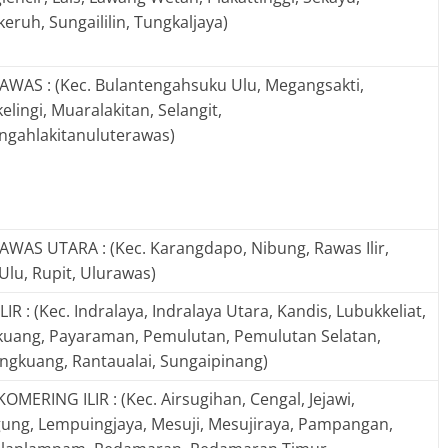
eruh, Sungaililin, Tungkaljaya)
AWAS : (Kec. Bulantengahsuku Ulu, Megangsakti,
lingi, Muaralakitan, Selangit,
ngahlakitanuluterawas)
AWAS UTARA : (Kec. Karangdapo, Nibung, Rawas Ilir,
Ulu, Rupit, Ulurawas)
IR : (Kec. Indralaya, Indralaya Utara, Kandis, Lubukkeliat,
uang, Payaraman, Pemulutan, Pemulutan Selatan,
gkuang, Rantaualai, Sungaipinang)
MERING ILIR : (Kec. Airsugihan, Cengal, Jejawi,
ung, Lempuingjaya, Mesuji, Mesujiraya, Pampangan,