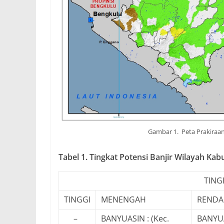
Gambar 1. Peta Prakiraan 
Tabel 1. Tingkat Potensi Banjir Wilayah Kab
TING
TINGGI
MENENGAH
REND
–
BANYUASIN : (Kec.
BANYUA