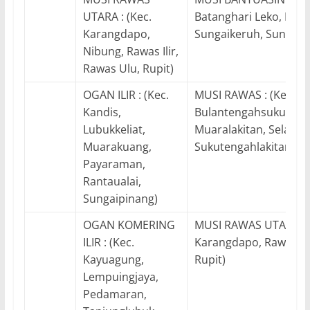
UTARA : (Kec.
Batanghari Leko, Lais,
Karangdapo,
Sungaikeruh, Sungailil
Nibung, Rawas Ilir,
Rawas Ulu, Rupit)
OGAN ILIR : (Kec.
MUSI RAWAS : (Kec.
Kandis,
Bulantengahsuku Ulu,
Lubukkeliat,
Muaralakitan, Selangit
Muarakuang,
Sukutengahlakitanulu
Payaraman,
Rantaualai,
Sungaipinang)
OGAN KOMERING
MUSI RAWAS UTARA : (
ILIR : (Kec.
Karangdapo, Rawas Ul
Kayuagung,
Rupit)
Lempuingjaya,
Pedamaran,