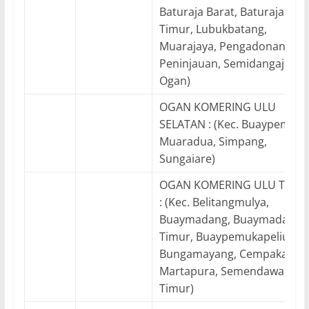
Baturaja Barat, Baturaja
Timur, Lubukbatang,
Muarajaya, Pengadonan,
Peninjauan, Semidangaji, Ul
Ogan)
OGAN KOMERING ULU
SELATAN : (Kec. Buaypemaca
Muaradua, Simpang,
Sungaiare)
OGAN KOMERING ULU TIMU
: (Kec. Belitangmulya,
Buaymadang, Buaymadang
Timur, Buaypemukapeliung,
Bungamayang, Cempaka,
Martapura, Semendawai
Timur)