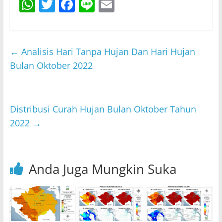
W
T
F
Li
E
h
w
a
n
m
at
itt
c
e
ai
s
er
e
l
←
Analisis Hari Tanpa Hujan Dan Hari Hujan
A
b
Bulan Oktober 2022
p
o
p
o
Distribusi Curah Hujan Bulan Oktober Tahun
k
2022
→
Anda Juga Mungkin Suka