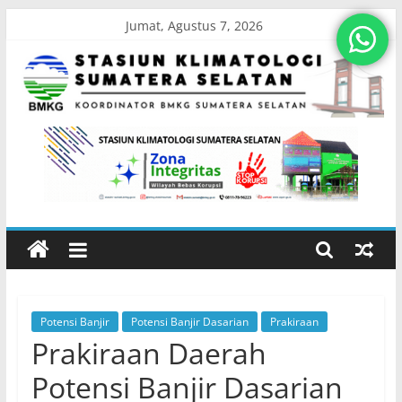
Skip
Jumat, Agustus 7, 2026
to
content
Stasiun
Klimatologi
Sumatera
Selatan
Potensi Banjir
Potensi Banjir Dasarian
Prakiraan
Koordinator
Prakiraan Daerah
BMKG
Sumatera
Potensi Banjir Dasarian
Selatan