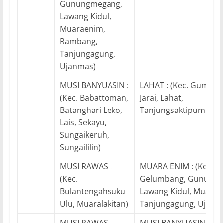
Gunungmegang,
Lawang Kidul,
Muaraenim,
Rambang,
Tanjungagung,
Ujanmas)
MUSI BANYUASIN :
LAHAT : (Kec. Gumayta
(Kec. Babattoman,
Jarai, Lahat,
Batanghari Leko,
Tanjungsaktipumi)
Lais, Sekayu,
Sungaikeruh,
Sungaililin)
MUSI RAWAS :
MUARA ENIM : (Kec.
(Kec.
Gelumbang, Gunungm
Bulantengahsuku
Lawang Kidul, Muarae
Ulu, Muaralakitan)
Tanjungagung, Ujanm
MUSI RAWAS
MUSI BANYUASIN : (Ke