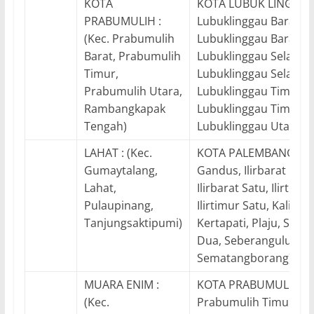
KOTA
KOTA LUBUK LINGGAU 
PRABUMULIH :
Lubuklinggau Barat D
(Kec. Prabumulih
Lubuklinggau Barat Sa
Barat, Prabumulih
Lubuklinggau Selatan
Timur,
Lubuklinggau Selatan 
Prabumulih Utara,
Lubuklinggau Timur D
Rambangkapak
Lubuklinggau Timur S
Tengah)
Lubuklinggau Utara Sa
LAHAT : (Kec.
KOTA PALEMBANG : (K
Gumaytalang,
Gandus, Ilirbarat Dua,
Lahat,
Ilirbarat Satu, Ilirtimu
Pulaupinang,
Ilirtimur Satu, Kalidoni
Tanjungsaktipumi)
Kertapati, Plaju, Sebe
Dua, Seberangulu Sat
Sematangborang)
MUARA ENIM :
KOTA PRABUMULIH : (
(Kec.
Prabumulih Timur)