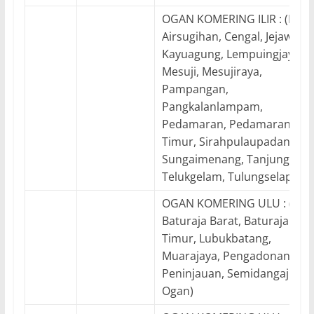
OGAN KOMERING ILIR : (Kec.
Airsugihan, Cengal, Jejawi,
Kayuagung, Lempuingjaya,
Mesuji, Mesujiraya,
Pampangan,
Pangkalanlampam,
Pedamaran, Pedamaran
Timur, Sirahpulaupadang,
Sungaimenang, Tanjunglubu
Telukgelam, Tulungselapan)
OGAN KOMERING ULU : (Kec.
Baturaja Barat, Baturaja
Timur, Lubukbatang,
Muarajaya, Pengadonan,
Peninjauan, Semidangaji, Ul
Ogan)