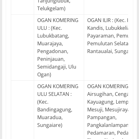
Tanjunglubuk,
Telukgelam)
OGAN KOMERING
OGAN ILIR : (Kec. Indra
ULU : (Kec.
Kandis, Lubukkeliat,
Lubukbatang,
Payaraman, Pemuluta
Muarajaya,
Pemulutan Selatan,
Pengadonan,
Rantaualai, Sungaipin
Peninjauan,
Semidangaji, Ulu
Ogan)
OGAN KOMERING
OGAN KOMERING ILIR :
ULU SELATAN :
Airsugihan, Cengal, Jej
(Kec.
Kayuagung, Lempuing
Bandingagung,
Mesuji, Mesujiraya,
Muaradua,
Pampangan,
Sungaiare)
Pangkalanlampam,
Pedamaran, Pedamar