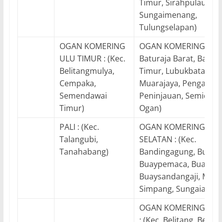
Timur, Sirahpulaupad
Sungaimenang,
Tulungselapan)
OGAN KOMERING
OGAN KOMERING ULU :
ULU TIMUR : (Kec.
Baturaja Barat, Batura
Belitangmulya,
Timur, Lubukbatang,
Cempaka,
Muarajaya, Pengadon
Semendawai
Peninjauan, Semidanga
Timur)
Ogan)
PALI : (Kec.
OGAN KOMERING UL
Talangubi,
SELATAN : (Kec.
Tanahabang)
Bandingagung, Buan
Buaypemaca, Buayraw
Buaysandangaji, Muar
Simpang, Sungaiare)
OGAN KOMERING ULU
: (Kec. Belitang, Belit