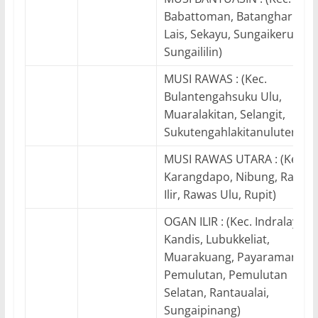
Babattoman, Batanghari Lek
Lais, Sekayu, Sungaikeruh,
Sungaililin)
MUSI RAWAS : (Kec.
Bulantengahsuku Ulu,
Muaralakitan, Selangit,
Sukutengahlakitanuluterawa
MUSI RAWAS UTARA : (Kec.
Karangdapo, Nibung, Rawas
Ilir, Rawas Ulu, Rupit)
OGAN ILIR : (Kec. Indralaya,
Kandis, Lubukkeliat,
Muarakuang, Payaraman,
Pemulutan, Pemulutan
Selatan, Rantaualai,
Sungaipinang)