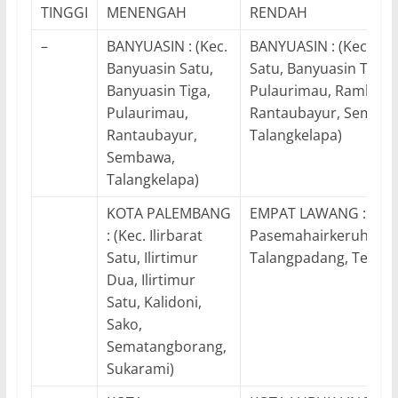
TINGGI
MENENGAH
RENDAH
–
BANYUASIN : (Kec.
BANYUASIN : (Kec. Ba
Banyuasin Satu,
Satu, Banyuasin Tiga,
Banyuasin Tiga,
Pulaurimau, Rambuta
Pulaurimau,
Rantaubayur, Sembaw
Rantaubayur,
Talangkelapa)
Sembawa,
Talangkelapa)
KOTA PALEMBANG
EMPAT LAWANG : (Kec
: (Kec. Ilirbarat
Pasemahairkeruh, Pe
Satu, Ilirtimur
Talangpadang, Tebingt
Dua, Ilirtimur
Satu, Kalidoni,
Sako,
Sematangborang,
Sukarami)