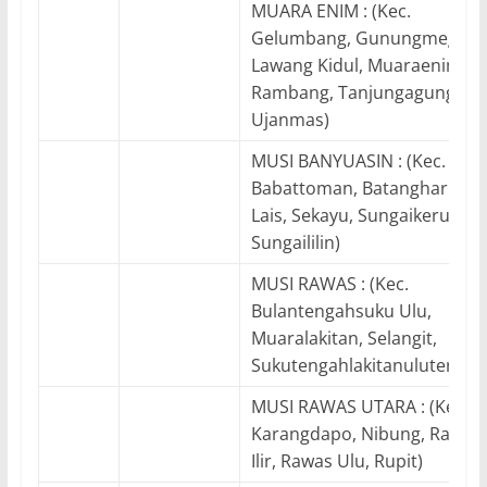
MUARA ENIM : (Kec.
Gelumbang, Gunungmegang
Lawang Kidul, Muaraenim,
Rambang, Tanjungagung,
Ujanmas)
MUSI BANYUASIN : (Kec.
Babattoman, Batanghari Lek
Lais, Sekayu, Sungaikeruh,
Sungaililin)
MUSI RAWAS : (Kec.
Bulantengahsuku Ulu,
Muaralakitan, Selangit,
Sukutengahlakitanuluterawa
MUSI RAWAS UTARA : (Kec.
Karangdapo, Nibung, Rawas
Ilir, Rawas Ulu, Rupit)