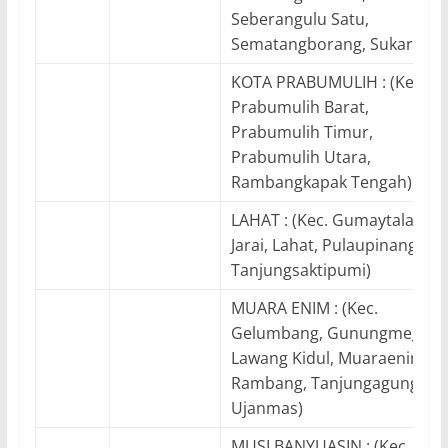
Seberangulu Satu,
Sematangborang, Sukarami)
KOTA PRABUMULIH : (Kec.
Prabumulih Barat,
Prabumulih Timur,
Prabumulih Utara,
Rambangkapak Tengah)
LAHAT : (Kec. Gumaytalang,
Jarai, Lahat, Pulaupinang,
Tanjungsaktipumi)
MUARA ENIM : (Kec.
Gelumbang, Gunungmegang
Lawang Kidul, Muaraenim,
Rambang, Tanjungagung,
Ujanmas)
MUSI BANYUASIN : (Kec.