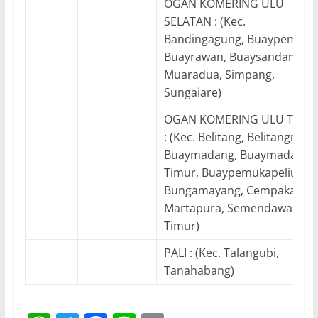
OGAN KOMERING ULU
SELATAN : (Kec.
Bandingagung, Buaypemaca
Buayrawan, Buaysandangaji,
Muaradua, Simpang,
Sungaiare)
OGAN KOMERING ULU TIMU
: (Kec. Belitang, Belitangmuly
Buaymadang, Buaymadang
Timur, Buaypemukapeliung,
Bungamayang, Cempaka,
Martapura, Semendawai
Timur)
PALI : (Kec. Talangubi,
Tanahabang)