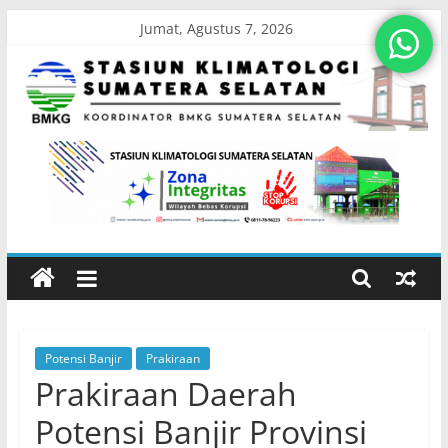
Skip
Jumat, Agustus 7, 2026
to
content
Stasiun
Klimatologi
Sumatera
Selatan
Potensi Banjir
Prakiraan
Koordinator
Prakiraan Daerah
BMKG
Sumatera
Potensi Banjir Provinsi
Selatan