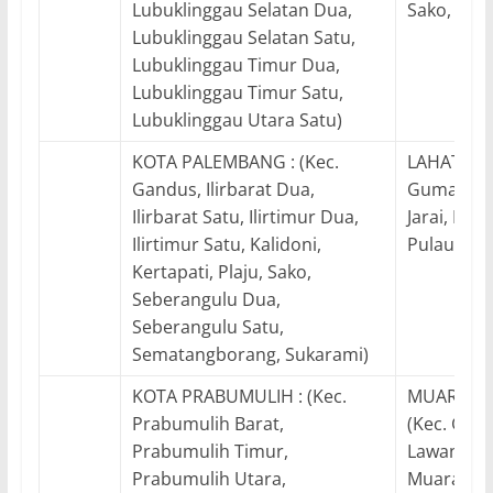
Lubuklinggau Selatan Dua,
Sako, Suk
Lubuklinggau Selatan Satu,
Lubuklinggau Timur Dua,
Lubuklinggau Timur Satu,
Lubuklinggau Utara Satu)
KOTA PALEMBANG : (Kec.
LAHAT : (K
Gandus, Ilirbarat Dua,
Gumaytal
Ilirbarat Satu, Ilirtimur Dua,
Jarai, Laha
Ilirtimur Satu, Kalidoni,
Pulaupina
Kertapati, Plaju, Sako,
Seberangulu Dua,
Seberangulu Satu,
Sematangborang, Sukarami)
KOTA PRABUMULIH : (Kec.
MUARA EN
Prabumulih Barat,
(Kec. Gel
Prabumulih Timur,
Lawang Ki
Prabumulih Utara,
Muaraeni