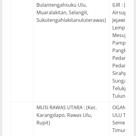
Bulantengahsuku Ulu,
ILIR : (Kec.
Muaralakitan, Selangit,
Airsugihan
Sukutengahlakitanuluterawas)
Jejawi, Ka
Lempuingj
Mesuji, Me
Pampanga
Pangkala
Pedamara
Pedamara
Sirahpula
Sungaime
Telukgela
Tulungsel
MUSI RAWAS UTARA : (Kec.
OGAN KO
Karangdapo, Rawas Ulu,
ULU TIMUR 
Rupit)
Semendaw
Timur)