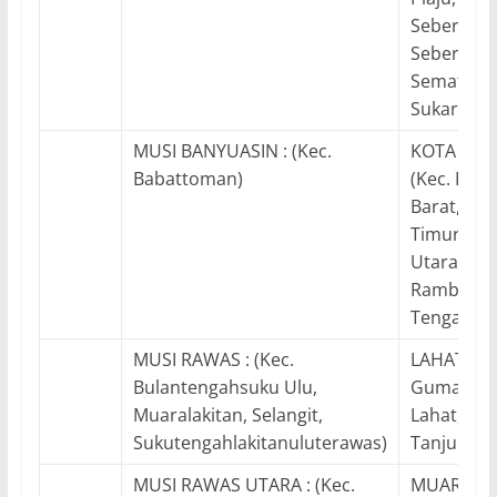
Seberangu
Seberangu
Sematang
Sukarami)
MUSI BANYUASIN : (Kec.
KOTA PRA
Babattoman)
(Kec. Pra
Barat, Pr
Timur, Pr
Utara,
Rambangk
Tengah)
MUSI RAWAS : (Kec.
LAHAT : (K
Bulantengahsuku Ulu,
Gumaytalan
Muaralakitan, Selangit,
Lahat, Pu
Sukutengahlakitanuluterawas)
Tanjungsa
MUSI RAWAS UTARA : (Kec.
MUARA ENI