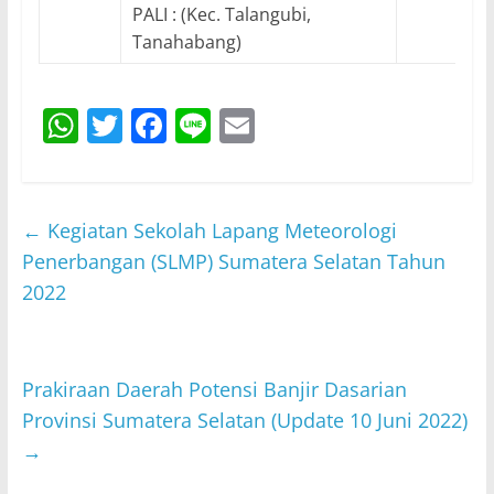
PALI : (Kec. Talangubi,
Tanahabang)
W
T
F
Li
E
h
w
a
n
m
at
itt
c
e
ai
s
er
e
l
←
Kegiatan Sekolah Lapang Meteorologi
A
b
Penerbangan (SLMP) Sumatera Selatan Tahun
p
o
2022
p
o
k
Prakiraan Daerah Potensi Banjir Dasarian
Provinsi Sumatera Selatan (Update 10 Juni 2022)
→