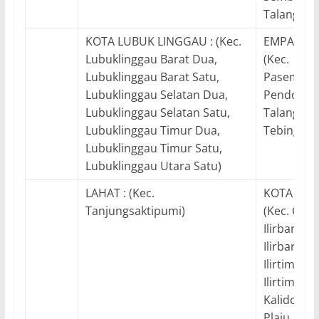
Talangkel
KOTA LUBUK LINGGAU : (Kec.
EMPAT LA
Lubuklinggau Barat Dua,
(Kec.
Lubuklinggau Barat Satu,
Pasemahai
Lubuklinggau Selatan Dua,
Pendopo,
Lubuklinggau Selatan Satu,
Talangpad
Lubuklinggau Timur Dua,
Tebingting
Lubuklinggau Timur Satu,
Lubuklinggau Utara Satu)
LAHAT : (Kec.
KOTA PAL
Tanjungsaktipumi)
(Kec. Gan
Ilirbarat D
Ilirbarat S
Ilirtimur 
Ilirtimur S
Kalidoni, 
Plaju, Sako