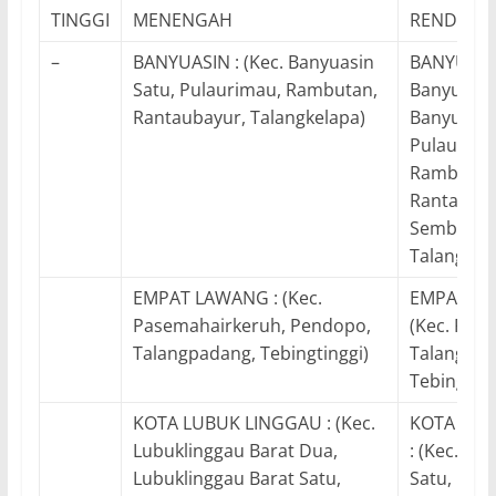
TINGGI
MENENGAH
RENDAH
–
BANYUASIN : (Kec. Banyuasin
BANYUASIN
Satu, Pulaurimau, Rambutan,
Banyuasin
Rantaubayur, Talangkelapa)
Banyuasin 
Pulaurima
Rambutan
Rantaubay
Sembawa,
Talangkel
EMPAT LAWANG : (Kec.
EMPAT LA
Pasemahairkeruh, Pendopo,
(Kec. Pen
Talangpadang, Tebingtinggi)
Talangpad
Tebingting
KOTA LUBUK LINGGAU : (Kec.
KOTA PA
Lubuklinggau Barat Dua,
: (Kec. Ilir
Lubuklinggau Barat Satu,
Satu, Kali