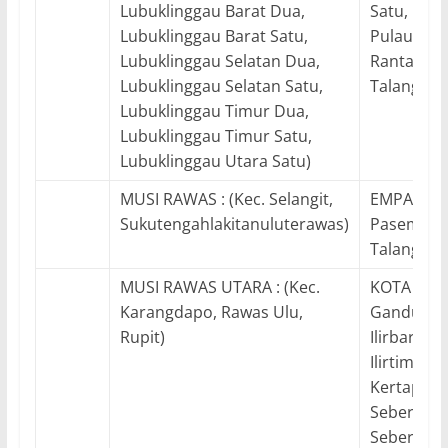
Lubuklinggau Barat Dua,
Satu, Bany
Lubuklinggau Barat Satu,
Pulaurima
Lubuklinggau Selatan Dua,
Rantauba
Lubuklinggau Selatan Satu,
Talangkel
Lubuklinggau Timur Dua,
Lubuklinggau Timur Satu,
Lubuklinggau Utara Satu)
MUSI RAWAS : (Kec. Selangit,
EMPAT LAW
Sukutengahlakitanuluterawas)
Pasemahai
Talangpad
MUSI RAWAS UTARA : (Kec.
KOTA PALE
Karangdapo, Rawas Ulu,
Gandus, Il
Rupit)
Ilirbarat S
Ilirtimur S
Kertapati, 
Seberangu
Seberangu