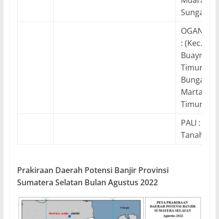
Muaradua,
Sungaiare
OGAN KOM
: (Kec. Be
Buaymada
Timur, Bu
Bungamay
Martapur
Timur)
PALI : (Kec
Tanahaba
Prakiraan Daerah Potensi Banjir Provinsi
Sumatera Selatan Bulan Agustus 2022