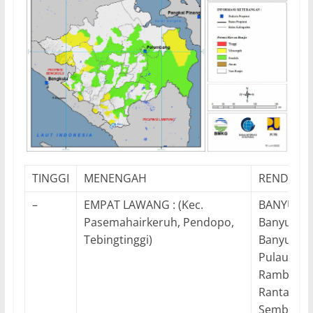
TINGGI
MENENGAH
RENDAH
–
EMPAT LAWANG : (Kec.
BANYUASIN
Pasemahairkeruh, Pendopo,
Banyuasin
Tebingtinggi)
Banyuasin 
Pulaurima
Rambutan
Rantaubay
Sembawa,