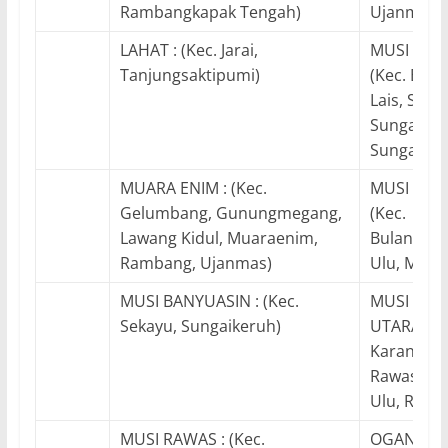
Rambangkapak Tengah)
Ujanmas)
LAHAT : (Kec. Jarai,
MUSI BANY
Tanjungsaktipumi)
(Kec. Bab
Lais, Seka
Sungaiker
Sungaililin
MUARA ENIM : (Kec.
MUSI RAW
Gelumbang, Gunungmegang,
(Kec.
Lawang Kidul, Muaraenim,
Bulanten
Rambang, Ujanmas)
Ulu, Muara
MUSI BANYUASIN : (Kec.
MUSI RAW
Sekayu, Sungaikeruh)
UTARA : (K
Karangda
Rawas Ilir
Ulu, Rupit
MUSI RAWAS : (Kec.
OGAN KO