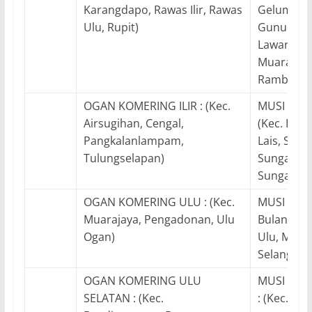
Karangdapo, Rawas Ilir, Rawas
Gelumban
Ulu, Rupit)
Gunungme
Lawang Ki
Muaraeni
Rambang,
OGAN KOMERING ILIR : (Kec.
MUSI BANY
Airsugihan, Cengal,
(Kec. Bab
Pangkalanlampam,
Lais, Seka
Tulungselapan)
Sungaiker
Sungaililin
OGAN KOMERING ULU : (Kec.
MUSI RAWA
Muarajaya, Pengadonan, Ulu
Bulanten
Ogan)
Ulu, Muara
Selangit)
OGAN KOMERING ULU
MUSI RAW
SELATAN : (Kec.
: (Kec. Raw