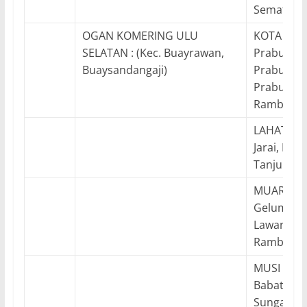
Sematangb
OGAN KOMERING ULU
KOTA PRAB
SELATAN : (Kec. Buayrawan,
Prabumuli
Buaysandangaji)
Prabumuli
Prabumuli
Rambangk
LAHAT : (
Jarai, Lah
Tanjungsa
MUARA ENI
Gelumban
Lawang Ki
Rambang,
MUSI BANY
Babattoma
Sungaikeru