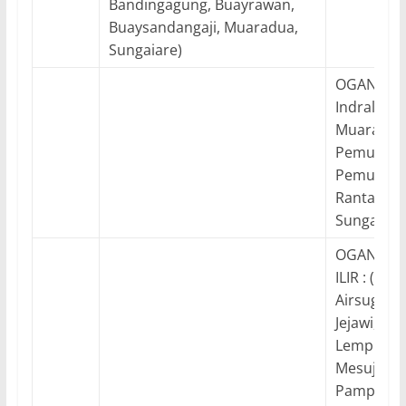
Bandingagung, Buayrawan,
Buaysandangaji, Muaradua,
Sungaiare)
OGAN ILIR 
Indralaya,
Muarakua
Pemuluta
Pemulutan
Rantaualai
Sungaipin
OGAN KO
ILIR : (Kec.
Airsugihan
Jejawi, Ka
Lempuingj
Mesuji, Me
Pampanga