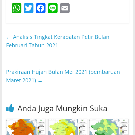
W
T
F
Li
E
h
w
a
n
m
at
itt
c
e
ai
s
er
e
l
←
Analisis Tingkat Kerapatan Petir Bulan
A
b
Februari Tahun 2021
p
o
p
o
Prakiraan Hujan Bulan Mei 2021 (pembaruan
k
Maret 2021)
→
Anda Juga Mungkin Suka