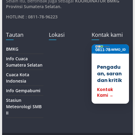
Selain itu, bertindak juga sebagai
KOORDINATOR BMKG
Provinsi Sumatera Selatan
.
HOTLINE : 0811-78-96223
Tautan
Lokasi
Kontak kami
BMKG
Info Cuaca
Sumatera Selatan
Pengadu
an, saran
Cuaca Kota
dan kritik
Indonesia
Kontak
Info Gempabumi
Kami →
Stasiun
Meteorologi SMB
II