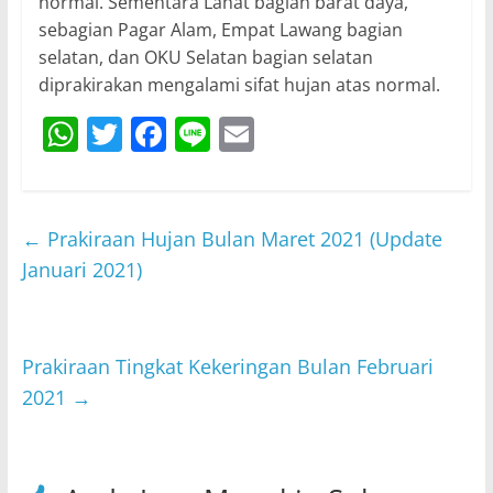
normal. Sementara Lahat bagian barat daya,
sebagian Pagar Alam, Empat Lawang bagian
selatan, dan OKU Selatan bagian selatan
diprakirakan mengalami sifat hujan atas normal.
W
T
F
Li
E
h
w
a
n
m
at
itt
c
e
ai
s
er
e
l
←
Prakiraan Hujan Bulan Maret 2021 (Update
A
b
Januari 2021)
p
o
p
o
Prakiraan Tingkat Kekeringan Bulan Februari
k
2021
→