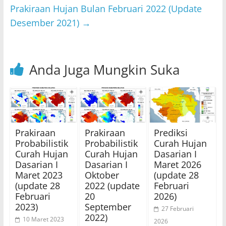
Prakiraan Hujan Bulan Februari 2022 (Update
k
Desember 2021)
→
Anda Juga Mungkin Suka
Prakiraan
Prakiraan
Prediksi
Probabilistik
Probabilistik
Curah Hujan
Curah Hujan
Curah Hujan
Dasarian I
Dasarian I
Dasarian I
Maret 2026
Maret 2023
Oktober
(update 28
(update 28
2022 (update
Februari
Februari
20
2026)
2023)
September
27 Februari
2022)
10 Maret 2023
2026