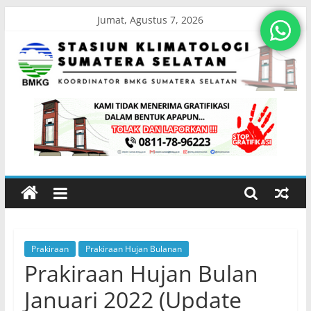
Skip
Jumat, Agustus 7, 2026
to
content
Stasiun
Klimatologi
Sumatera
Selatan
Prakiraan
Prakiraan Hujan Bulanan
Koordinator
Prakiraan Hujan Bulan
BMKG
Sumatera
Januari 2022 (Update
Selatan