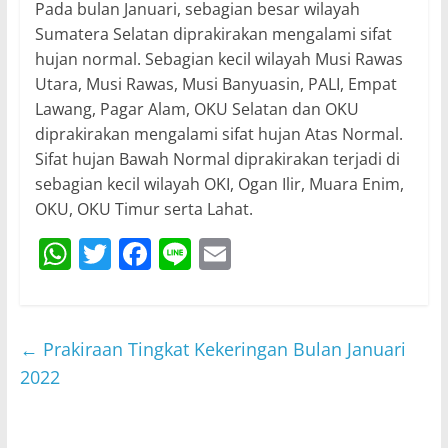
Pada bulan Januari, sebagian besar wilayah
Sumatera Selatan diprakirakan mengalami sifat
hujan normal. Sebagian kecil wilayah Musi Rawas
Utara, Musi Rawas, Musi Banyuasin, PALI, Empat
Lawang, Pagar Alam, OKU Selatan dan OKU
diprakirakan mengalami sifat hujan Atas Normal.
Sifat hujan Bawah Normal diprakirakan terjadi di
sebagian kecil wilayah OKI, Ogan Ilir, Muara Enim,
OKU, OKU Timur serta Lahat.
W
T
F
Li
E
h
w
a
n
m
at
itt
c
e
ai
s
er
e
l
←
Prakiraan Tingkat Kekeringan Bulan Januari
A
b
2022
p
o
p
o