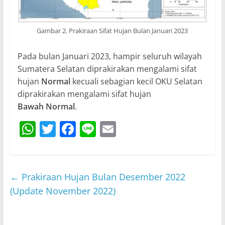
Gambar 2. Prakiraan Sifat Hujan Bulan Januari 2023
Pada bulan Januari 2023, hampir seluruh wilayah
Sumatera Selatan diprakirakan mengalami sifat
hujan
Normal
kecuali sebagian kecil OKU Selatan
diprakirakan mengalami sifat hujan
Bawah Normal
.
W
T
F
Li
E
h
w
a
n
m
at
itt
c
e
ai
s
er
e
l
←
Prakiraan Hujan Bulan Desember 2022
A
b
(Update November 2022)
p
o