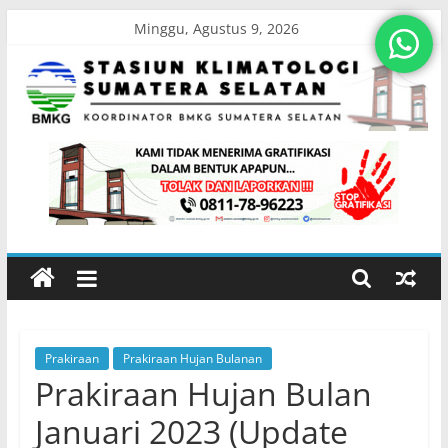
Skip
Minggu, Agustus 9, 2026
to
content
Stasiun
Klimatologi
Sumatera
Selatan
Prakiraan
Prakiraan Hujan Bulanan
Koordinator
Prakiraan Hujan Bulan
BMKG
Sumatera
Januari 2023 (Update
Selatan