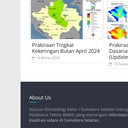
Prakiraan Tingkat
Prakira
Kekeringan Bulan April 2024
Dasaria
(Update
14 Maret 2024
10 Sept
About Us
Stasiun Klimatologi Kelas I Sumatera Selatan meru
Pelaksana Teknis BMKG yang menangani
informasi
kualitasi udara di Sumatera Selatan
.