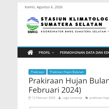
Skip
Kamis, Agustus 6, 2026
to
Stasiun
content
Klimatologi
Sumatera
PROFIL
PERMOHONAN DATA DAN ED
Selatan
Koordinator
Prakiraan
Prakiraan Hujan Bulanan
BMKG
Prakiraan Hujan Bula
Sumatera
Februari 2024)
Selatan
12 Februari 2024
raga ramanda
prakiraan huj