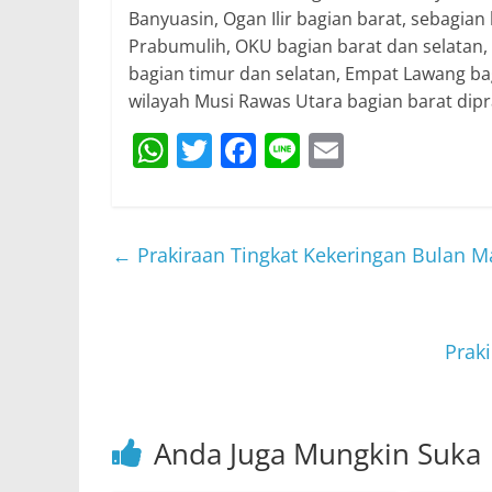
Banyuasin, Ogan Ilir bagian barat, sebagian 
Prabumulih, OKU bagian barat dan selatan,
bagian timur dan selatan, Empat Lawang bag
wilayah Musi Rawas Utara bagian barat dip
W
T
F
Li
E
h
w
a
n
m
at
itt
c
e
ai
s
er
e
l
←
Prakiraan Tingkat Kekeringan Bulan M
A
b
p
o
p
o
Prak
k
Anda Juga Mungkin Suka