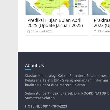
Prediksi Hujan Bulan April
Prakira
2025 (Update Januari 2025)
2023 (U
13 Januari 2025
13 Maret
About Us
Stasiun Klimatologi Kelas I Sumatera Selatan meru
Pelaksana Teknis BMKG yang menangani
informasi
kualitasi udara di Sumatera Selatan
.
Selain itu, bertindak juga sebagai
KOORDINATOR BM
Sumatera Selatan
.
HOTLINE : 0811-78-96223