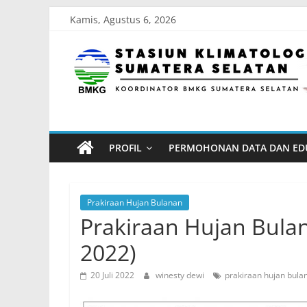
Skip
Kamis, Agustus 6, 2026
to
Stasiun
content
Klimatologi
Sumatera
PROFIL
PERMOHONAN DATA DAN ED
Selatan
Koordinator
Prakiraan Hujan Bulanan
BMKG
Prakiraan Hujan Bulan
Sumatera
2022)
Selatan
20 Juli 2022
winesty dewi
prakiraan hujan bula