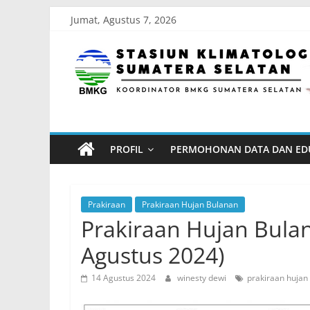
Skip
Jumat, Agustus 7, 2026
to
Stasiun
content
Klimatologi
Sumatera
PROFIL
PERMOHONAN DATA DAN ED
Selatan
Koordinator
Prakiraan
Prakiraan Hujan Bulanan
BMKG
Prakiraan Hujan Bula
Sumatera
Agustus 2024)
Selatan
14 Agustus 2024
winesty dewi
prakiraan hujan