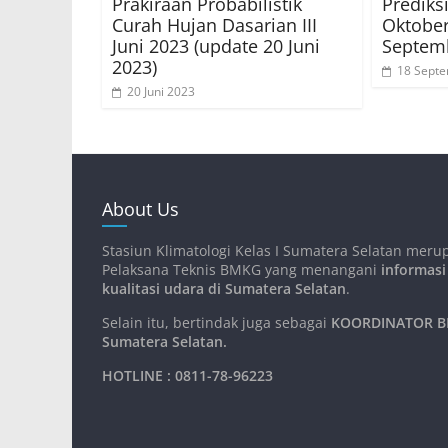
Prakiraan Probabilistik
Prediks
Curah Hujan Dasarian III
Oktober
Juni 2023 (update 20 Juni
Septem
2023)
18 Sept
20 Juni 2023
About Us
Stasiun Klimatologi Kelas I Sumatera Selatan meru
Pelaksana Teknis BMKG yang menangani
informasi
kualitasi udara di Sumatera Selatan
.
Selain itu, bertindak juga sebagai
KOORDINATOR BM
Sumatera Selatan
.
HOTLINE : 0811-78-96223