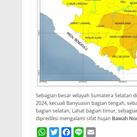
Sebagian besar wilayah Sumatera Selatan di
2024, kecuali Banyuasin bagian tengah, seba
bagian selatan, Lahat bagian timur, sebagi
diprediksi mengalami sifat hujan
Bawah
No
W
T
F
Li
E