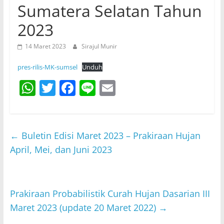
Sumatera Selatan Tahun
2023
14 Maret 2023
Sirajul Munir
pres-rilis-MK-sumsel
Unduh
W
T
F
Li
E
h
w
a
n
m
at
itt
c
e
ai
s
er
e
l
←
Buletin Edisi Maret 2023 – Prakiraan Hujan
A
b
April, Mei, dan Juni 2023
p
o
p
o
Prakiraan Probabilistik Curah Hujan Dasarian III
k
Maret 2023 (update 20 Maret 2022)
→