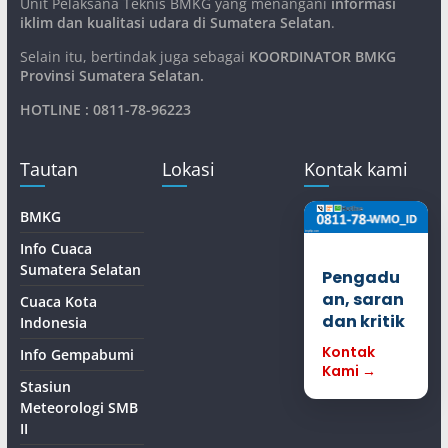
Unit Pelaksana Teknis BMKG yang menangani
informasi
iklim dan kualitasi udara di Sumatera Selatan
.
Selain itu, bertindak juga sebagai
KOORDINATOR BMKG
Provinsi Sumatera Selatan
.
HOTLINE : 0811-78-96223
Tautan
Lokasi
Kontak kami
BMKG
Info Cuaca
Sumatera Selatan
Pengadu
an, saran
Cuaca Kota
dan kritik
Indonesia
Kontak
Info Gempabumi
Kami →
Stasiun
Meteorologi SMB
II