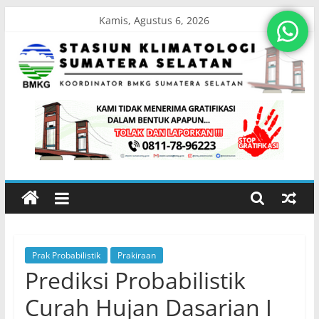
Skip
Kamis, Agustus 6, 2026
to
content
Stasiun
Klimatologi
Sumatera
Selatan
Prak Probabilistik
Prakiraan
Koordinator
Prediksi Probabilistik
BMKG
Sumatera
Curah Hujan Dasarian I
Selatan