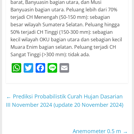
barat, Banyuasin bagian utara, dan Musi
Banyuasin bagian utara. Peluang lebih dari 70%
terjadi CH Menengah (50-150 mm): sebagian
besar wilayah Sumatera Selatan. Peluang hingga
50% terjadi CH Tinggi (150-300 mm): sebagian
kecil wilayah OKU bagian utara dan sebagian kecil
Muara Enim bagian selatan. Peluang terjadi CH
Sangat Tinggi (>300 mm): tidak ada.
W
T
F
Li
E
h
w
a
n
m
at
itt
c
e
ai
s
er
e
l
←
Prediksi Probabilistik Curah Hujan Dasarian
A
b
III November 2024 (update 20 November 2024)
p
o
p
o
Anemometer 0.5 m
→